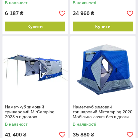
Помаранчевий
В наявності
В наявності
6 187
34 960
₴
₴
Купити
Купити
Намет-куб зимовий
Намет-куб зимовий
тришаровий MirCamping
тришаровий Mircamping 2020
2023 з підлогою
Мобільна лазня без підлоги
В наявності
В наявності
41 400
35 880
₴
₴