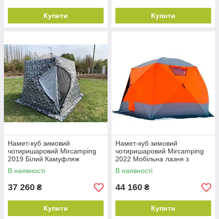
Купити
Купити
Намет-куб зимовий
Намет-куб зимовий
чотиришаровий Mircamping
чотиришаровий Mircamping
2019 Білий Камуфляж
2022 Мобільна лазня з
Мобільна лазня з підлогою
підлогою 400х400х240см
В наявності
В наявності
37 260
44 160
₴
₴
Купити
Купити