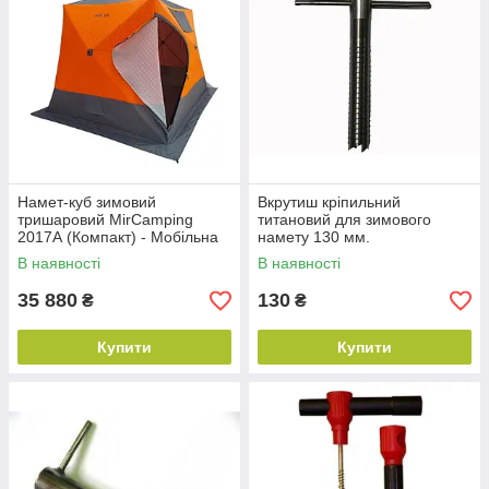
Намет-куб зимовий
Вкрутиш кріпильний
тришаровий MirCamping
титановий для зимового
2017А (Компакт) - Мобільна
намету 130 мм.
лазня з підлогою -
В наявності
В наявності
240х240х220см
35 880
130
₴
₴
Купити
Купити