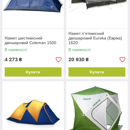
Намет п'ятимісний
Намет шестимісний
двошаровий Eureka (Евріка)
двошаровий Coleman 1500
1620
В наявності
В наявності
4 273
20 930
₴
₴
Купити
Купити