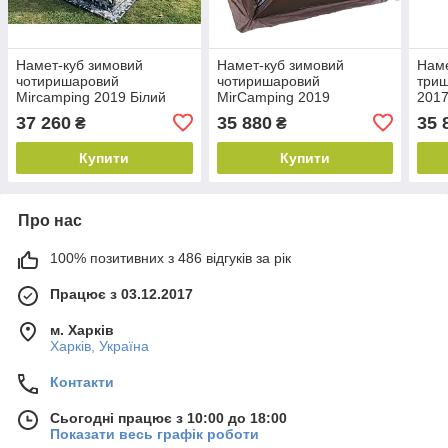
Намет-куб зимовий
Намет-куб зимовий
Наме
чотиришаровий
чотиришаровий
триш
Mircamping 2019 Білий
MirCamping 2019
2017
Камуфляж Мобільна
Мобільна лазня з
Мобі
37 260
35 880
35 
₴
₴
лазня з підлогою
підлогою
підл
Купити
Купити
Про нас
100% позитивних з 486 відгуків за рік
Працює з 03.12.2017
м. Харків
Харків, Україна
Контакти
Сьогодні працює з 10:00 до 18:00
Показати весь графік роботи