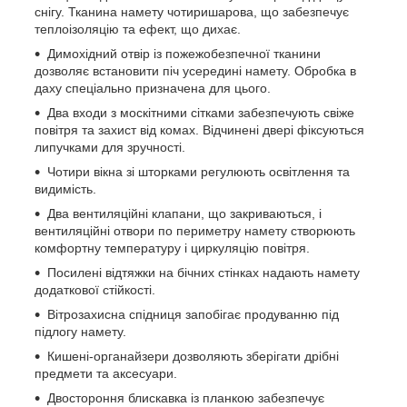
снігу. Тканина намету чотиришарова, що забезпечує
теплоізоляцію та ефект, що дихає.
Димохідний отвір із пожежобезпечної тканини
дозволяє встановити піч усередині намету. Обробка в
даху спеціально призначена для цього.
Два входи з москітними сітками забезпечують свіже
повітря та захист від комах. Відчинені двері фіксуються
липучками для зручності.
Чотири вікна зі шторками регулюють освітлення та
видимість.
Два вентиляційні клапани, що закриваються, і
вентиляційні отвори по периметру намету створюють
комфортну температуру і циркуляцію повітря.
Посилені відтяжки на бічних стінках надають намету
додаткової стійкості.
Вітрозахисна спідниця запобігає продуванню під
підлогу намету.
Кишені-органайзери дозволяють зберігати дрібні
предмети та аксесуари.
Двостороння блискавка із планкою забезпечує