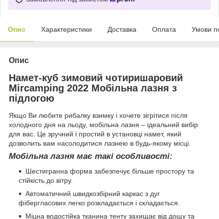
Опис
Характеристики
Доставка
Оплата
Умови п
Опис
Намет-куб зимовий чотиришаровий
Mircamping 2022 Мобільна лазня з
підлогою
Якщо Ви любите рибалку взимку і хочете зігрітися після
холодного дня на льоду, мобільна лазня – ідеальний вибір
для вас. Це зручний і простий в установці намет, який
дозволить вам насолодитися лазнею в будь-якому місці.
Мобільна лазня має такі особливості:
Шестигранна форма забезпечує більше простору та
стійкість до вітру.
Автоматичний швидкозбірний каркас з дуг
фібергласових легко розкладається і складається.
Міцна водостійка тканина тенту захищає від дощу та