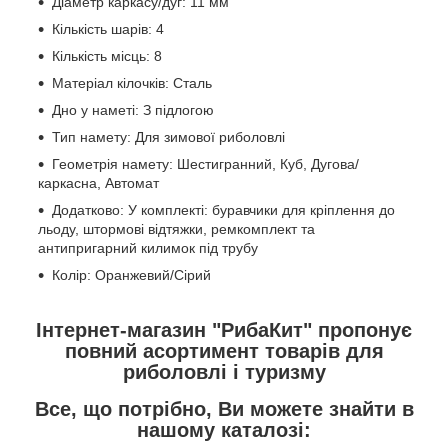
Діаметр каркасу/дуг: 11 мм
Кількість шарів: 4
Кількість місць: 8
Матеріал кілочків: Сталь
Дно у наметі: З підлогою
Тип намету: Для зимової риболовлі
Геометрія намету: Шестигранний, Куб, Дугова/
каркасна, Автомат
Додатково: У комплекті: буравчики для кріплення до
льоду, штормові відтяжки, ремкомплект та
антипригарний килимок під трубу
Колір: Оранжевий/Сірий
Інтернет-магазин "РибаКит" пропонує
повний асортимент товарів для
риболовлі і туризму
Все, що потрібно, Ви можете знайти в
нашому каталозі: