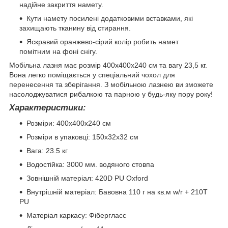
надійне закриття намету.
Кути намету посилені додатковими вставками, які
захищають тканину від стирання.
Яскравий оранжево-сірий колір робить намет
помітним на фоні снігу.
Мобільна лазня має розмір 400х400х240 см та вагу 23,5 кг.
Вона легко поміщається у спеціальний чохол для
перенесення та зберігання. З мобільною лазнею ви зможете
насолоджуватися рибалкою та парною у будь-яку пору року!
Характеристики:
Розміри: 400х400х240 см
Розміри в упаковці: 150х32х32 см
Вага: 23.5 кг
Водостійка: 3000 мм. водяного стовпа
Зовнішній матеріал: 420D PU Oxford
Внутрішній матеріал: Бавовна 110 г на кв.м w/r + 210T
PU
Матеріал каркасу: Фібергласс