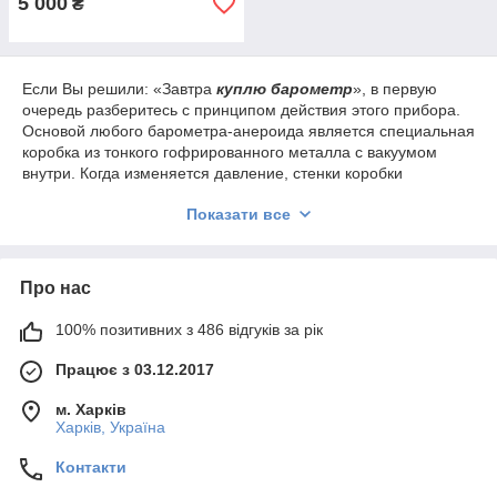
5 000
₴
Если Вы решили: «Завтра
куплю барометр
», в первую
очередь разберитесь с принципом действия этого прибора.
Основой любого барометра-анероида является специальная
коробка из тонкого гофрированного металла с вакуумом
внутри. Когда изменяется давление, стенки коробки
сжимаются или расширяются, и тем самым заставляют
Показати все
стрелку встать на нужную отметку. Барометр –
чувствительный механизм, его нужно беречь.
Больше всего он боится:
Про нас
Самолетов. При взлете давление в самолете
выходит за рамки, в которых может работать барометр.
100% позитивних з 486 відгуків за рік
Поэтому не транспортируйте его самолетом. И
вообще, перевозить барометр нужно осторожно, ведь
Працює з 03.12.2017
при подъемах и спусках автомобиля с горы давление
тоже резко меняется;
м. Харків
Харків, Україна
Жары и холода. В инструкции обязательно найдите,
при каких температурах может работать барометр, и
Контакти
не выносите его на улицу в очень сильный мороз;