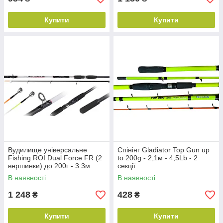
Купити
Купити
Вудилище універсальне
Спінінг Gladiator Top Gun up
Fishing ROI Dual Force FR (2
to 200g - 2,1м - 4,5Lb - 2
вершинки) до 200г - 3.3м
секції
В наявності
В наявності
1 248
428
₴
₴
Купити
Купити