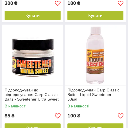
300
180
₴
₴
Купити
Купити
Підсолоджувач до
Підсолоджувач Carp Classic
підгодовування Carp Classic
Baits - Liquid Sweetener -
Baits - Sweetener Ultra Sweet
50мл
- 25г
В наявності
В наявності
85
100
₴
₴