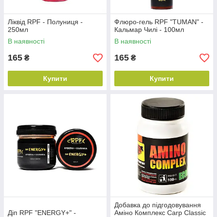
Ліквід RPF - Полуниця -
Флюро-гель RPF "TUMAN" -
250мл
Кальмар Чилі - 100мл
В наявності
В наявності
165
165
₴
₴
Купити
Купити
Добавка до підгодовування
Діп RPF "ENERGY+" -
Аміно Комплекс Carp Classic