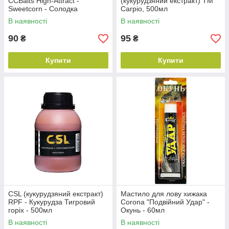
CCBaits High-Attract -
(кукурудзяний екстракт) ТМ
Sweetcorn - Солодка
Carpio, 500мл
Кукурудза - 200мл
В наявності
В наявності
90
95
₴
₴
Купити
Купити
CSL (кукурудзяний екстракт)
Мастило для лову хижака
RPF - Кукурудза Тигровий
Corona "Подвійний Удар" -
горіх - 500мл
Окунь - 60мл
В наявності
В наявності