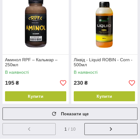
Аминол RPF – Кальмар –
Ліквід - Liquid ROBIN - Corn -
250мл
500мл
В наявності
В наявності
195
230
₴
₴
Купити
Купити
Показати ще
1
/ 10