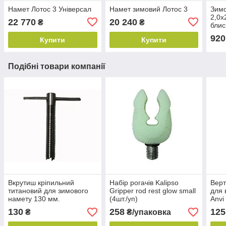
Намет Лотос 3 Універсал
Намет зимовий Лотос 3
Зимо
2,0х
22 770
20 240
₴
₴
блис
920
Купити
Купити
Подібні товари компанії
Вкрутиш кріпильний
Набір рогачів Kalipso
Верт
титановий для зимового
Gripper rod rest glow small
для 
намету 130 мм.
(4шт./уп)
Anvi
with
130
258
125
₴
₴/упаковка
уп