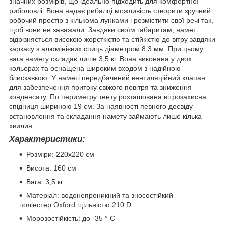
значних розмірів, що ідеально підходить для комфортної
риболовлі. Вона надає рибалці можливість створити зручний
робочий простір з кількома лунками і розмістити свої речі так,
щоб вони не заважали. Завдяки своїм габаритам, намет
відрізняється високою жорсткістю та стійкістю до вітру завдяки
каркасу з алюмінієвих спиць діаметром 8,3 мм. При цьому
вага намету складає лише 3,5 кг. Вона виконана у двох
кольорах та оснащена широким входом з надійною
блискавкою. У наметі передбачений вентиляційний клапан
для забезпечення притоку свіжого повітря та зниження
конденсату. По периметру тенту розташована вітрозахисна
спідниця шириною 19 см. За наявності певного досвіду
встановлення та складання намету займають лише кілька
хвилин.
Характеристики:
Розміри: 220x220 см
Висота: 160 см
Вага: 3,5 кг
Матеріал: водонепроникний та зносостійкий
поліестер Oxford щільністю 210 D
Морозостійкість: до -35 ° С