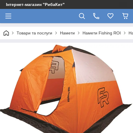
Інтернет-магазин "РибаКит"
Товари та послуги
Намети
Намети Fishing ROI
На