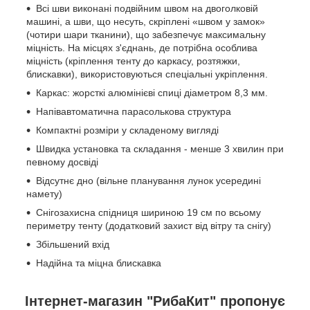
Всі шви виконані подвійним швом на двоголковій
машині, а шви, що несуть, скріплені «швом у замок»
(чотири шари тканини), що забезпечує максимальну
міцність. На місцях з'єднань, де потрібна особлива
міцність (кріплення тенту до каркасу, розтяжки,
блискавки), використовуються спеціальні укріплення.
Каркас: жорсткі алюмінієві спиці діаметром 8,3 мм.
Напівавтоматична парасолькова структура
Компактні розміри у складеному вигляді
Швидка установка та складання - менше 3 хвилин при
певному досвіді
Відсутнє дно (вільне планування лунок усередині
намету)
Снігозахисна спідниця шириною 19 см по всьому
периметру тенту (додатковий захист від вітру та снігу)
Збільшений вхід
Надійна та міцна блискавка
Інтернет-магазин "РибаКит" пропонує