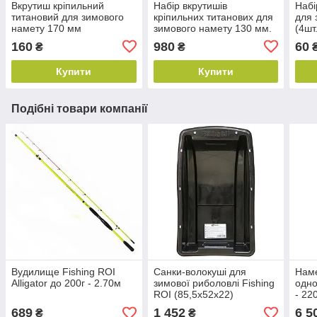
Вкрутиш кріпильний
Набір вкрутишів
Набі
титановий для зимового
кріпильних титанових для
для 
намету 170 мм
зимового намету 130 мм.
(4шт
160
980
60
₴
₴
₴
Купити
Купити
Подібні товари компанії
Вудилище Fishing ROI
Санки-волокуші для
Наме
Alligator до 200г - 2.70м
зимової риболовлі Fishing
одно
ROI (85,5х52х22)
- 22
Пом
689
1 452
6 5
₴
₴