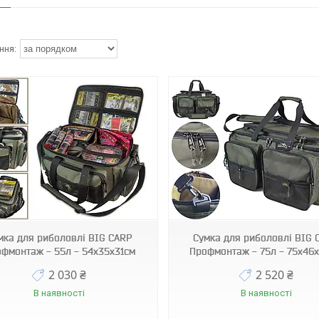
145828-AMN122616
145829-AMN122696
мка для риболовлі BIG CARP
Сумка для риболовлі BIG 
фмонтаж - 55л - 54x35x31см
Профмонтаж - 75л - 75x46
2 030 ₴
2 520 ₴
В наявності
В наявності