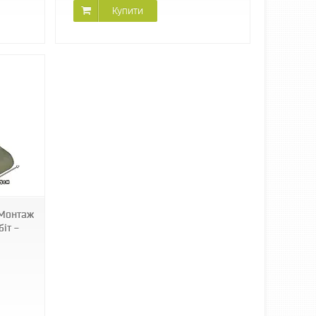
Купити
фМонтаж
іт -