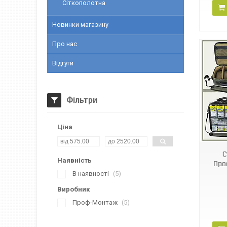
Сіткополотна
Новинки магазину
Про нас
Відгуги
Фільтри
145830-AMN122695
Ціна
С
Наявність
Про
В наявності
5
Виробник
Проф-Монтаж
5