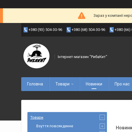
Зараз у компанії нер
+380 (93) 504-30-96
+380 (68) 504-30-96
+380 (66)
Інтернет-магазин "РибаКит"
Головна
Товари
Новинки
Про нас
Товари
Взуття повсякденне
Новин