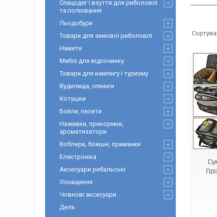
Спецодяг і взуття для риболовлі
та полювання
Льодобури
Товари для зимової риболовлі
Намети
Меблі для відпочинку
Товари для кемпінгу і туризму
Вудилища, спінінги
Котушки
Бойли, пелети
Наживки, прикормки,
145827-AMN122626
ароматизатори
Воблери, блешні, приманки
Електроніка
Су
Аксесуари рибальські
Про
Оснащення
Човнові аксесуари
Дель