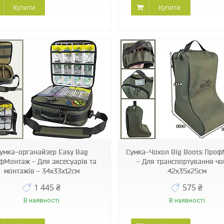
Купити
Купити
145831-AMN122655
умка-органайзер Easy Bag
Сумка-Чохол Big Boots Про
фМонтаж - Для аксесуарів та
- Для транспортування чоб
монтажів - 34x33x12см
42x35x25см
1 445 ₴
575 ₴
В наявності
В наявності