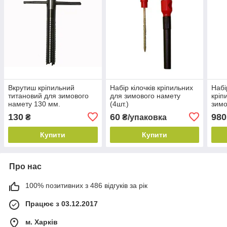
Вкрутиш кріпильний
Набір кілочків кріпильних
Набі
титановий для зимового
для зимового намету
кріп
намету 130 мм.
(4шт.)
зимо
130
60
980
₴
₴/упаковка
Купити
Купити
Про нас
100% позитивних з 486 відгуків за рік
Працює з 03.12.2017
м. Харків