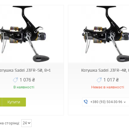
140205
142938
отушка Sadei J3FR-50, 8+1
Котушка Sadei J3FR-40, 
1 076 ₴
1 017 ₴
В наявності
Немає в наявності
Купити
+380 (93) 504-30-96