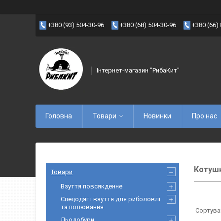
+380 (93) 504-30-96
+380 (68) 504-30-96
+380 (66)
Інтернет-магазин "РибаКит"
Головна
Товари
Новинки
Про нас
Котушк
Товари
Взуття повсякденне
Спецодяг і взуття для риболовлі
та полювання
Льодобури