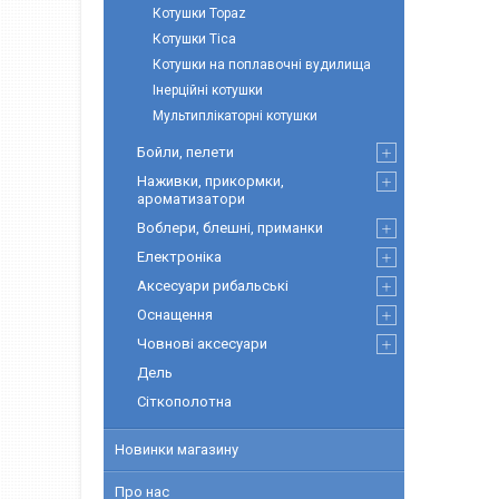
Котушки Topaz
Котушки Tica
Котушки на поплавочні вудилища
Інерційні котушки
Мультиплікаторні котушки
Бойли, пелети
Наживки, прикормки,
ароматизатори
Воблери, блешні, приманки
Електроніка
Аксесуари рибальські
Оснащення
Човнові аксесуари
Дель
Сіткополотна
Новинки магазину
Про нас