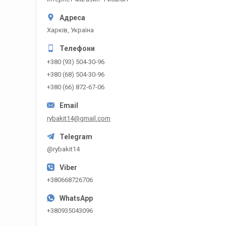
Харків, Україна
+380 (93) 504-30-96
+380 (68) 504-30-96
+380 (66) 872-67-06
rybakit14@gmail.com
@rybakit14
+380668726706
+380935043096