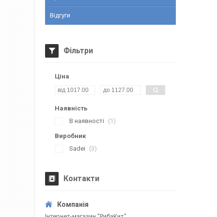
Відгуги
Фільтри
Ціна
Наявність
В наявності
1
Виробник
Sadei
3
Контакти
Інтернет-магазин "РибаКит"