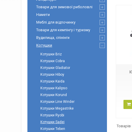
Товари для зимової риболовлі
Намети
Меблі для відпочинку
Товари для кемпінгу і туризму
Вудилища, спінінги
Котушки
142937
Котушки Briz
Котушки Cobra
Котушки Gladiator
К
Котушки Hiboy
Котушки Kaida
Котушки Kalipso
Котушки Korund
Котушки Line Winder
Котушки Megastrike
Котушки Ryobi
Котушки Sadei
Котушки Teben