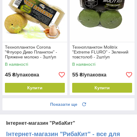
Технопланктон Corona
Технопланктон Molitrix
"Флуоро Диво Планктон" -
"Extreme FLURO" - Зелений
Пряжене молоко - 3шт/уп
товстолоб - 2шт/уп
В наявності
В наявності
45
55
₴/упаковка
₴/упаковка
Купити
Купити
Показати ще
Інтернет-магазин "РибаКит"
Інтернет-магазин "РибаКит" - все для