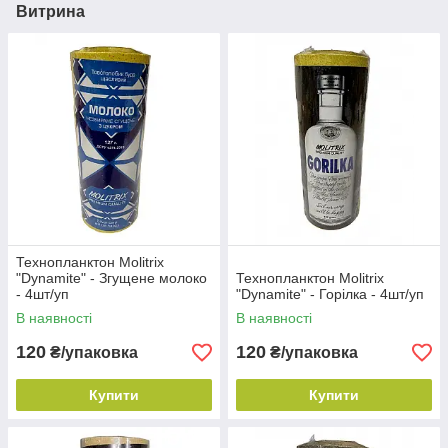
Витрина
Технопланктон Molitrix
"Dynamite" - Згущене молоко
Технопланктон Molitrix
- 4шт/уп
"Dynamite" - Горілка - 4шт/уп
В наявності
В наявності
120
120
₴/упаковка
₴/упаковка
Купити
Купити