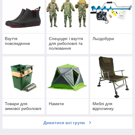
Взуття
Спецодяг і взуття
Льодобури
повсякденне
для риболовлі та
полювання
Товари для
Намети
Меблі для
зимової риболовлі
відпочинку
Дивитися всі групи