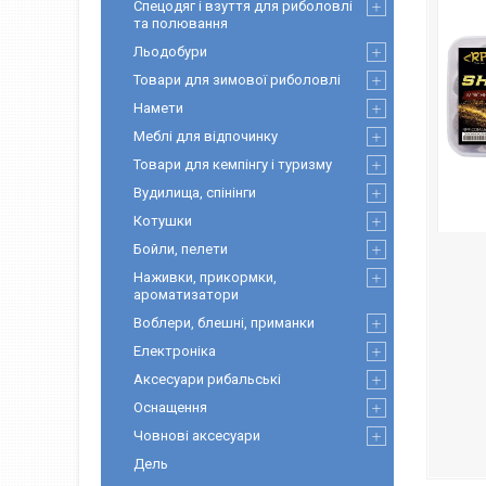
Спецодяг і взуття для риболовлі
та полювання
Льодобури
Товари для зимової риболовлі
Намети
Меблі для відпочинку
Товари для кемпінгу і туризму
Вудилища, спінінги
Котушки
Бойли, пелети
Наживки, прикормки,
ароматизатори
Воблери, блешні, приманки
Електроніка
Аксесуари рибальські
Оснащення
Човнові аксесуари
Дель