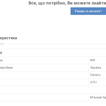
Все, що потрібно, Ви можете знайти
еристики
НІ
ик
RPF
 виробник
Україна
Пелетс
375 г
М'ясний У