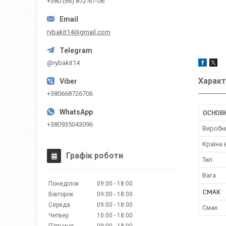
+380 (66) 872-67-06
rybakit14@gmail.com
@rybakit14
Характ
+380668726706
ОСНОВ
+380935043096
Виробн
Країна
Графік роботи
Тип
Вага
Понеділок
09:00
18:00
СМАК
Вівторок
09:00
18:00
Середа
09:00
18:00
Смак
Четвер
10:00
18:00
Пʼятниця
09:00
18:00