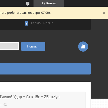
Кошик
ого робочого дня (завтра, 07.08).
Харків, Україна
Пошук...
ясний Удар - Стік 15г - 25шт/уп
orm02