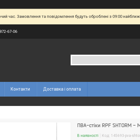
очий час. Замовлення та повідомлення будуть оброблені з 09:00 найближч
 872-67-06
Контакти
Доставка і оплата
ПВА-стіки RPF SHTORM - М'
В наявності
Код:
145693-pva-sht