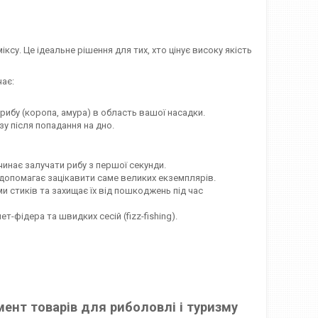
ксу. Це ідеальне рішення для тих, хто цінує високу якість
ає:
ибу (коропа, амура) в область вашої насадки.
у після попадання на дно.
чинає залучати рибу з першої секунди.
у допомагає зацікавити саме великих екземплярів.
 стиків та захищає їх від пошкоджень під час
-фідера та швидких сесій (fizz-fishing).
ент товарів для риболовлі і туризму