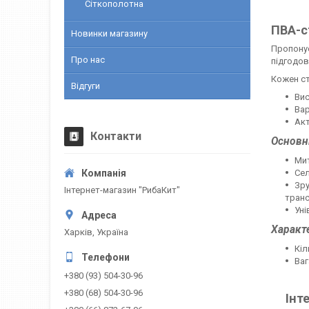
Сіткополотна
ПВА-с
Новинки магазину
Пропонує
Про нас
підгодов
Кожен ст
Відгуги
Вис
Вар
Акт
Контакти
Основні
Мит
Сел
Зру
Інтернет-магазин "РибаКит"
транс
Уні
Характ
Харків, Україна
Кіл
Ваг
+380 (93) 504-30-96
+380 (68) 504-30-96
Інт