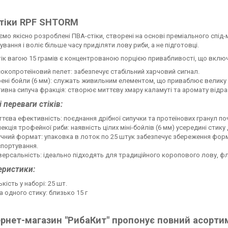
тіки RPF SHTORM
мо якісно розроблені ПВА-стіки, створені на основі преміального спід-мі
ування і воліє більше часу приділяти лову риби, а не підготовці.
ік вагою 15 грамів є концентрованою порцією привабливості, що включ
окопротеїновий пелет: забезпечує стабільний харчовий сигнал.
ені бойли (6 мм): служать живильним елементом, що приваблює велику р
ивна сипуча фракція: створює миттєву хмару каламуті та аромату відраз
 переваги стіків:
тєва ефективність: поєднання дрібної сипучки та протеїнових гранул по
екція трофейної риби: наявність цілих міні-бойлів (6 мм) усередині стик
чний формат: упаковка в лоток по 25 штук забезпечує збереження форми
портування.
версальність: ідеально підходять для традиційного коропового лову, флет
еристики:
ькість у наборі: 25 шт.
а одного стику: близько 15 г
ернет-магазин "РибаКит" пропонує повний асортим