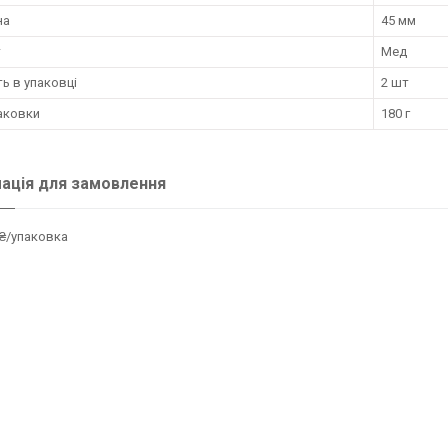
на
45 мм
т
Мед
ть в упаковці
2 шт
аковки
180 г
ація для замовлення
₴/упаковка