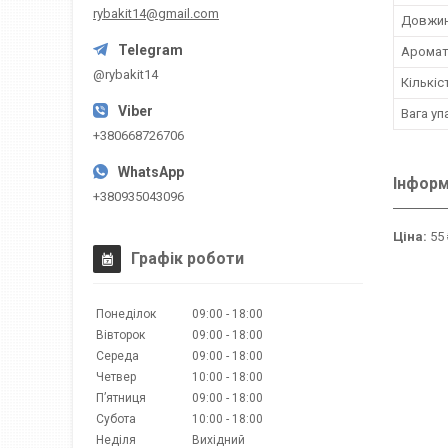
rybakit14@gmail.com
Довжи
Арома
@rybakit14
Кількіс
Вага уп
+380668726706
Інформ
+380935043096
Ціна:
55 
Графік роботи
Понеділок
09:00
18:00
Вівторок
09:00
18:00
Середа
09:00
18:00
Четвер
10:00
18:00
Пʼятниця
09:00
18:00
Субота
10:00
18:00
Неділя
Вихідний