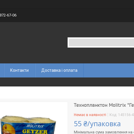
 872-67-06
Контакти
Доставка і оплата
Технопланктон Molitrix "Г
Немає в наявності
Код:
145156-4
55 ₴/упаковка
Мінімальна сума замовлення на с