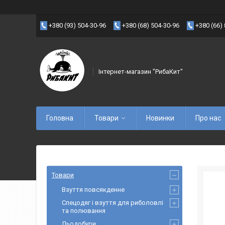
+380 (93) 504-30-96
+380 (68) 504-30-96
+380 (66)
Інтернет-магазин "РибаКит"
Головна
Товари
Новинки
Про нас
Товари
Взуття повсякденне
Спецодяг і взуття для риболовлі
та полювання
Льодобури