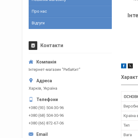
Про нас
Інт
Відгуги
Контакти
Інтернет-магазин "РибаКит"
Характ
Харків, Україна
ОСНОВ
Виробн
+380 (93) 504-30-96
+380 (68) 504-30-96
Країна
+380 (66) 872-67-06
Тип
Вага