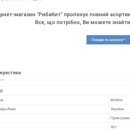
ернет-магазин "РибаКит" пропонує повний асортим
Все, що потрібно, Ви можете знайти
еристики
НІ
ик
Molitrix
 виробник
Україна
Прикормк
90 г