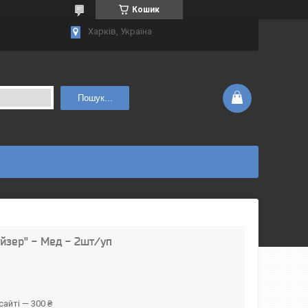
Кошик
Харків, Україна
Пошук...
ейзер" - Мед - 2шт/уп
айті — 300 ₴