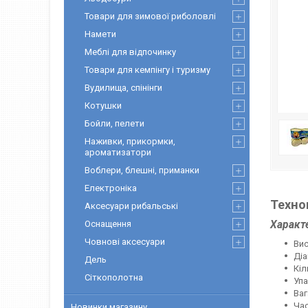
Товари для зимової риболовлі
Намети
Меблі для відпочинку
Товари для кемпінгу і туризму
Вудилища, спінінги
Котушки
Бойли, пелети
Наживки, прикормки,
ароматизатори
Воблери, блешні, приманки
Електроніка
Техно
Аксесуари рибальські
Оснащення
Характ
Човнові аксесуари
Вис
Діа
Дель
Кіл
Сіткополотна
Упа
Ваг
Час
Новинки магазину