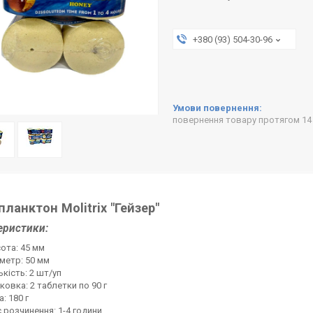
+380 (93) 504-30-96
повернення товару протягом 14
планктон Molitrix "Гейзер"
еристики:
ота: 45 мм
метр: 50 мм
ькість: 2 шт/уп
ковка: 2 таблетки по 90 г
а: 180 г
 розчинення: 1-4 години