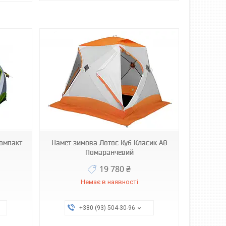
Компакт
Намет зимова Лотос Куб Класик А8
Помаранчевий
19 780 ₴
Немає в наявності
+380 (93) 504-30-96