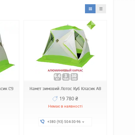
асик С9
Намет зимовий Лотос Куб Класик А8
19 780 ₴
Немає в наявності
+380 (93) 504-30-96