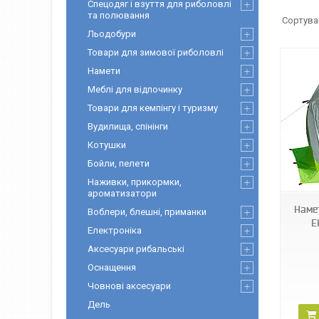
Спецодяг і взуття для риболовлі
та полювання
Льодобури
Товари для зимової риболовлі
Намети
Меблі для відпочинку
Товари для кемпінгу і туризму
Вудилища, спінінги
Котушки
Бойли, пелети
142771
Наживки, прикормки,
ароматизатори
Наме
Воблери, блешні, приманки
Е
Електроніка
Аксесуари рибальські
Оснащення
Човнові аксесуари
Дель