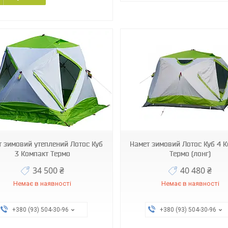
143139
142123-О
т зимовий утеплений Лотос Куб
Намет зимовий Лотос Куб 4 
3 Компакт Термо
Термо (лонг)
34 500 ₴
40 480 ₴
Немає в наявності
Немає в наявності
+380 (93) 504-30-96
+380 (93) 504-30-96