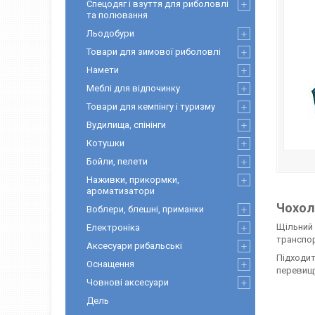
Спецодяг і взуття для риболовлі
та полювання
Льодобури
Товари для зимової риболовлі
Намети
Меблі для відпочинку
Товари для кемпінгу і туризму
Вудилища, спінінги
Котушки
Бойли, пелети
Наживки, прикормки,
ароматизатори
Чохол
Воблери, блешні, приманки
Щільний 
Електроніка
транспор
Аксесуари рибальські
Підходит
Оснащення
перевищу
Човнові аксесуари
Дель