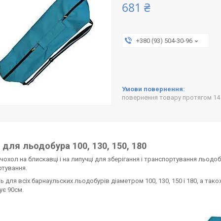
681 ₴
+380 (93) 504-30-96
повернення товару протягом 14
 для льодобура 100, 130, 150, 180
чохол на блискавці і на липучці для зберігання і транспортування льод
тування.
ь для всіх барнаульских льодобурів діаметром 100, 130, 150 і 180, а та
є 90см.