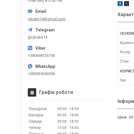
+380 (66) 872-67-06
Характ
rybakit14@gmail.com
ОСНОВН
@rybakit14
Країна
Колір
+380668726706
Стан
КОРИС
+380935043096
Тип
Графік роботи
Інформ
Понеділок
09:00
18:00
Вівторок
09:00
18:00
Ціна:
681
Середа
09:00
18:00
Четвер
10:00
18:00
Пʼятниця
09:00
18:00