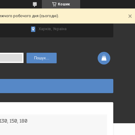
Кошик
ижчого робочого дня (сьогодні).
Харків, Україна
Пошук...
30, 150, 180