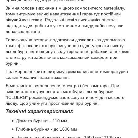
Знімна голова виконана з міцного композитного матеріалу,
тому витримує великі навантаження і гарантує постійний
ріжучий кут ножам. Радіальні ножі з високоякісної сталі
підходять для роботи з усіма типами льоду, забезпечуючи
легке свердління.
Телескопічна вставка-подовжувач дозволить за допомогою
трьох фіксованих отворів висунення відрегулювати висоту
льодобура під товщину льоду і зростання рибалки, а нековзні
«теплі» ручки забезпечать максимальний комфорт при
бурінні.
Полімерне покриття витримує різкі коливання температури і
сильні механічні навантаження.
Є можливість встановлення електро і бензомотора. При
використанні шуруповерта і мотобури з льодобурами
"ICEBERG" рекомендуємо застосовувати ножі для мокрого
льоду, щоб уникнути прослизання при бурінні.
Технічні характеристики:
Діаметр буріння - 110 мм.
Глибина буріння - до 1600 мм
Довжина в робочому положенні - 1600 мм/ 2135 мм