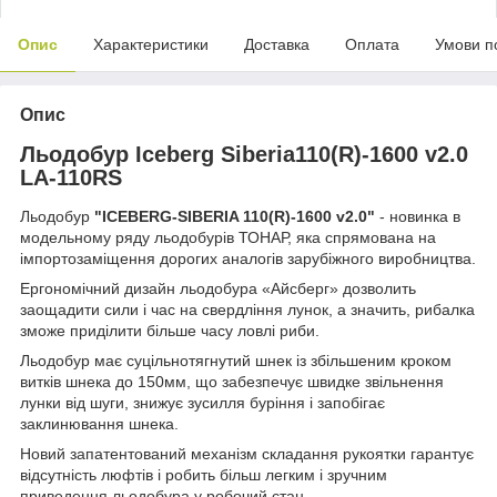
Опис
Характеристики
Доставка
Оплата
Умови п
Опис
Льодобур Iceberg Siberia110(R)-1600 v2.0
LA-110RS
Льодобур
"ICEBERG-SIBERIA 110(R)-1600 v2.0"
- новинка в
модельному ряду льодобурів ТОНАР, яка спрямована на
імпортозаміщення дорогих аналогів зарубіжного виробництва.
Ергономічний дизайн льодобура «Айсберг» дозволить
заощадити сили і час на свердління лунок, а значить, рибалка
зможе приділити більше часу ловлі риби.
Льодобур має суцільнотягнутий шнек із збільшеним кроком
витків шнека до 150мм, що забезпечує швидке звільнення
лунки від шуги, знижує зусилля буріння і запобігає
заклинювання шнека.
Новий запатентований механізм складання рукоятки гарантує
відсутність люфтів і робить більш легким і зручним
приведення льодобура у робочий стан.