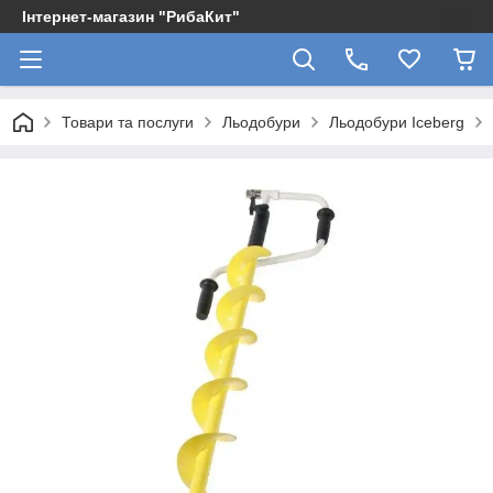
Інтернет-магазин "РибаКит"
Товари та послуги
Льодобури
Льодобури Iceberg