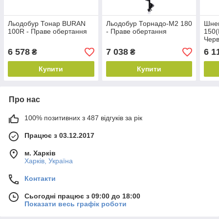
Льодобур Тонар BURAN
Льодобур Торнадо-М2 180
Шнек
100R - Праве обертання
- Праве обертання
150(
Черв
Прав
6 578
7 038
6 1
₴
₴
шур
Купити
Купити
Про нас
100% позитивних з 487 відгуків за рік
Працює з 03.12.2017
м. Харків
Харків, Україна
Контакти
Сьогодні працює з 09:00 до 18:00
Показати весь графік роботи