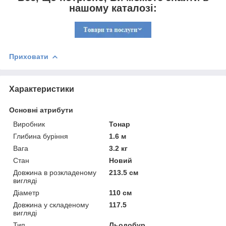
нашому каталозі:
Приховати
Характеристики
Основні атрибути
Виробник
Тонар
Глибина буріння
1.6 м
Вага
3.2 кг
Стан
Новий
Довжина в розкладеному
213.5 см
вигляді
Діаметр
110 см
Довжина у складеному
117.5
вигляді
Тип
Льодобур