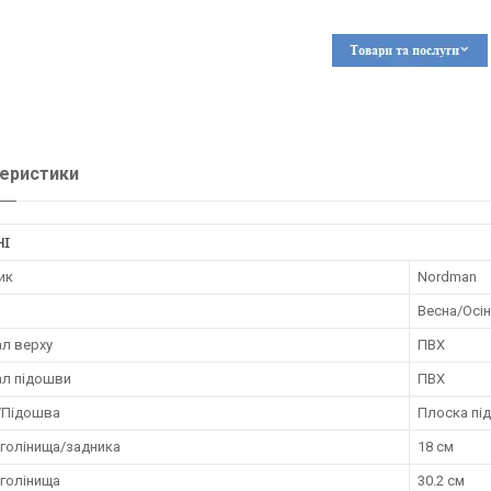
еристики
НІ
ик
Nordman
Весна/Осі
ал верху
ПВХ
ал підошви
ПВХ
/Підошва
Плоска пі
 голінища/задника
18 см
 голінища
30.2 см