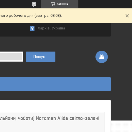
Кошик
ого робочого дня (завтра, 08.08).
Харків, Україна
Пошук...
ильйони, чоботи) Nordman Alida світло-зелені