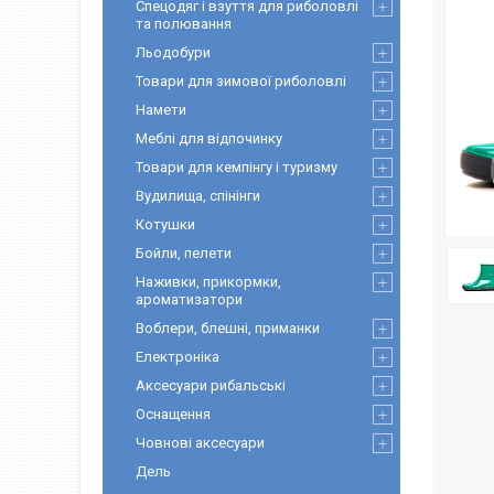
Спецодяг і взуття для риболовлі
та полювання
Льодобури
Товари для зимової риболовлі
Намети
Меблі для відпочинку
Товари для кемпінгу і туризму
Вудилища, спінінги
Котушки
Бойли, пелети
Наживки, прикормки,
ароматизатори
Воблери, блешні, приманки
Електроніка
Аксесуари рибальські
Оснащення
Човнові аксесуари
Дель