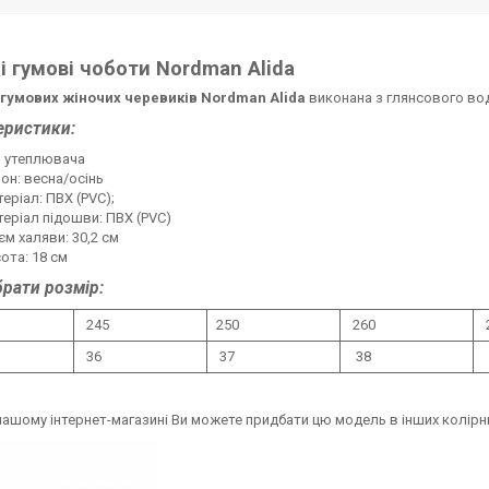
і гумові чоботи Nordman Alida
гумових жіночих черевиків Nordman Alida
виконана з глянсового во
еристики:
з утеплювача
он: весна/осінь
еріал: ПВХ (PVC);
еріал підошви: ПВХ (PVC)
єм халяви: 30,2 см
ота: 18 см
брати розмір:
245
250
260
36
37
38
нашому інтернет-магазині Ви можете придбати цю модель в інших колірн