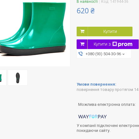
В наявності
Код:
141944-36
620 ₴
Купити
Купити з
+380 (93) 504-30-96
повернення товару протягом 14
У компанії підключені електронн
покидаючи сайту.