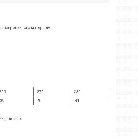
донепроникного матеріалу.
265
270
280
39
40
41
их рішеннях: