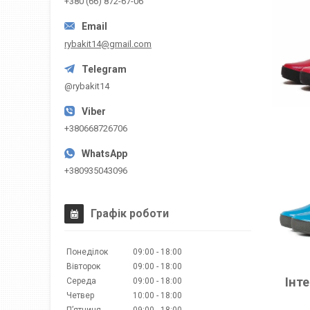
+380 (66) 872-67-06
rybakit14@gmail.com
@rybakit14
+380668726706
+380935043096
Графік роботи
Понеділок
09:00
18:00
Вівторок
09:00
18:00
Інт
Середа
09:00
18:00
Четвер
10:00
18:00
Пʼятниця
09:00
18:00