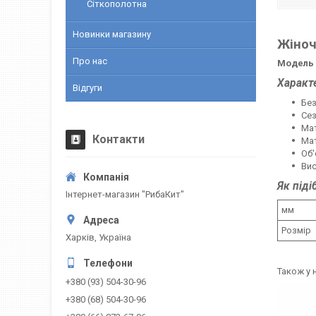
Сіткополотна
Новинки магазину
Жіноч
Про нас
Модель 
Характ
Відгуги
Бе
Сез
Мат
Контакти
Мат
Об'
Вис
Як піді
Інтернет-магазин "РибаКит"
мм
Розмір
Харків, Україна
Також у 
+380 (93) 504-30-96
+380 (68) 504-30-96