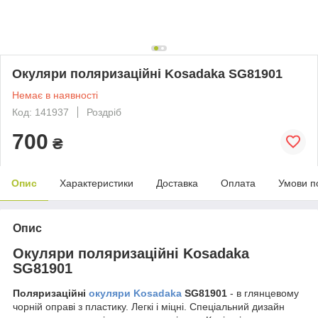
Окуляри поляризаційні Kosadaka SG81901
Немає в наявності
Код: 141937
Роздріб
700
₴
Опис
Характеристики
Доставка
Оплата
Умови п
Опис
Окуляри поляризаційні Kosadaka
SG81901
Поляризаційні
окуляри Kosadaka
SG81901
- в глянцевому
чорній оправі з пластику. Легкі і міцні. Спеціальний дизайн