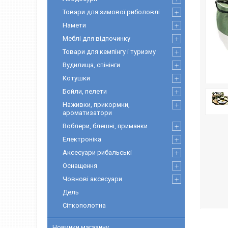
Товари для зимової риболовлі
Намети
Меблі для відпочинку
Товари для кемпінгу і туризму
Вудилища, спінінги
Котушки
Бойли, пелети
Наживки, прикормки,
ароматизатори
Воблери, блешні, приманки
Електроніка
Аксесуари рибальські
Оснащення
Човнові аксесуари
Дель
Сіткополотна
Новинки магазину