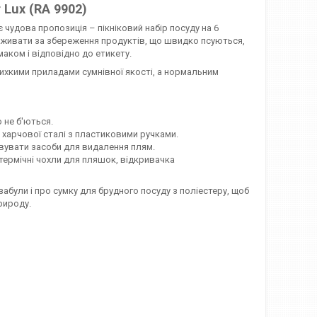
 Lux (RA 9902)
є чудова пропозиція – пікніковий набір посуду на 6
реживати за збереження продуктів, що швидко псуються,
аком і відповідно до етикету.
ихкими приладами сумнівної якості, а нормальним
о не б'ються.
з харчової сталі з пластиковими ручками.
овувати засоби для видалення плям.
отермічні чохли для пляшок, відкривачка
забули і про сумку для брудного посуду з поліестеру, щоб
рироду.