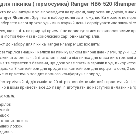
 для пікніка (термосумка) Ranger НВ6-520 Rhamper
 хто кожні вихідні воліє проводити на природі, запросивши друзів, у нас 
anger Rhamper
. Зручність набору полягає в тому, що Ви можете не пе
зберегти напої прохолодними в жаркий день і сервірувати «поляну» зі см
ся, що навіть на природі приємніше користуватися не одноразовими кр
 виготовленим із високоякісних харчових матеріалів.
кт до набору для пікніка Ranger Rhamper Lux входять:
і тарілки і чашки і келихи на пікніку цілком виправдані - легкі, зручні, щ
ожки столові та чайні, столові ножі та ніж-пилка для м'яса виготовлені 
на та серветки з бавовни, що дозволяє прати в гарячій воді, використ
дошка, 3 контейнери для продуктів, контейнери для перцю та солі, 2 із
ено практично все для повного комфорту на природі.
ізотермічний відділ ємністю 20 літрів повністю місткий і практичний. Не 
чно вдома привести все до ладу і підготувати до наступної вилазки на п
ктація:
арілок
елихів
чашок
столових ложок
айних ложок
иделок