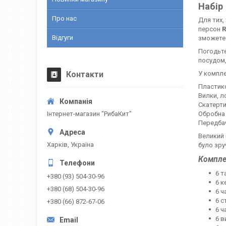
Набір
Про нас
Для тих,
персон
R
Відгуги
зможете 
Погодьте
посудом,
Контакти
У компле
Пластиков
Вилки, л
Скатерти
Інтернет-магазин "РибаКит"
Обробна 
Передбач
Великий 
Харків, Україна
було зру
Компле
6 т
+380 (93) 504-30-96
6 к
+380 (68) 504-30-96
6 
6 
+380 (66) 872-67-06
6 ч
6 в