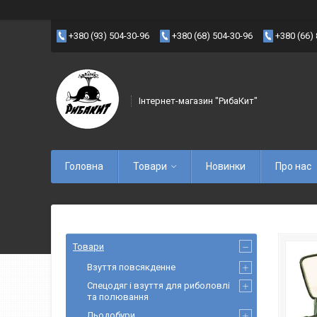
+380 (93) 504-30-96
+380 (68) 504-30-96
+380 (66)
Інтернет-магазин "РибаКит"
Головна
Товари
Новинки
Про нас
Товари
Взуття повсякденне
Спецодяг і взуття для риболовлі
та полювання
Льодобури