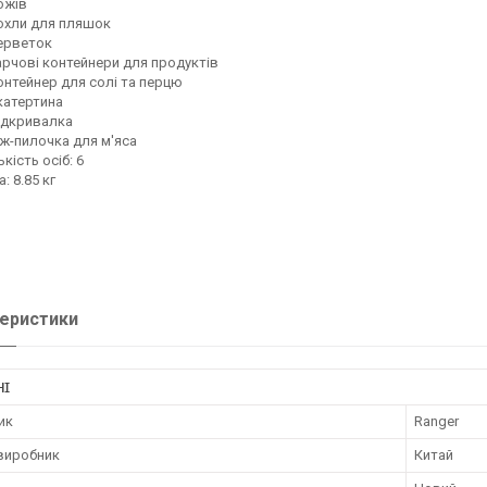
ожів
охли для пляшок
ерветок
арчові контейнери для продуктів
онтейнер для солі та перцю
катертина
ідкривалка
іж-пилочка для м'яса
ькість осіб: 6
а: 8.85 кг
еристики
НІ
ик
Ranger
 виробник
Китай