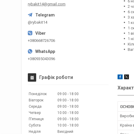
6 н
rybakit14@gmail.com
2 ч
6 с
3 х
@rybakit14
1 к
1 с
1 в
1 н
+380668726706
Кіл
Ваг
+380935043096
Графік роботи
Характ
Понеділок
09:00
18:00
Вівторок
09:00
18:00
ОСНОВ
Середа
09:00
18:00
Четвер
10:00
18:00
Виробн
Пʼятниця
09:00
18:00
Країна
Субота
10:00
18:00
Неділя
Вихідний