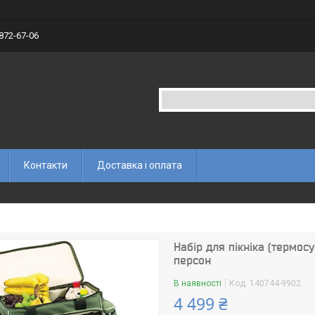
 872-67-06
Контакти
Доставка і оплата
Набір для пікніка (термо
персон
В наявності
Код:
140744-9902
4 499 ₴