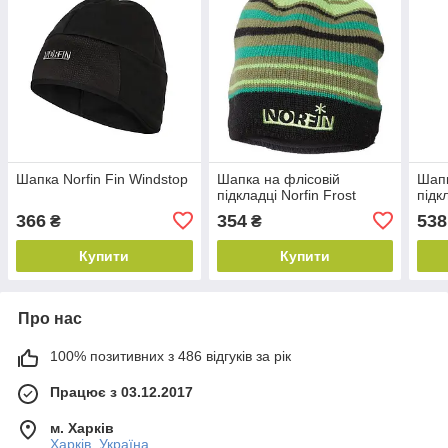
Шапка Norfin Fin Windstop
Шапка на флісовій
Шапк
підкладці Norfin Frost
підк
366
354
538
₴
₴
Купити
Купити
Про нас
100% позитивних з 486 відгуків за рік
Працює з 03.12.2017
м. Харків
Харків, Україна