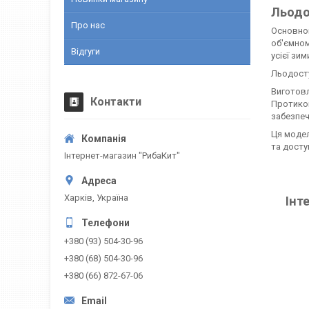
Льодо
Про нас
Основною
об'ємном
Відгуги
усієї зим
Льодосту
Виготовл
Контакти
Протиков
забезпеч
Ця модел
та доступ
Інтернет-магазин "РибаКит"
Харків, Україна
Інт
+380 (93) 504-30-96
+380 (68) 504-30-96
+380 (66) 872-67-06