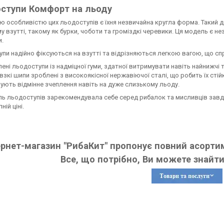
ступи Комфорт на льоду
 особливістю цих льодоступів є їхня незвичайна кругла форма. Такий д
у взутті, такому як бурки, чоботи та громіздкі черевики. Ця модель є 
и.
пи надійно фіксуються на взутті та відрізняються легкою вагою, що спр
ені льодоступи із надміцної гуми, здатної витримувати навіть найнижчі 
зкі шипи зроблені з високоякісної нержавіючої сталі, що робить їх стій
ують відмінне зчеплення навіть на дуже слизькому льоду.
ь льодоступів зарекомендувала себе серед рибалок та мисливців завдяк
ній ціні.
ернет-магазин "РибаКит" пропонує повний асортим
Все, що потрібно, Ви можете знайти