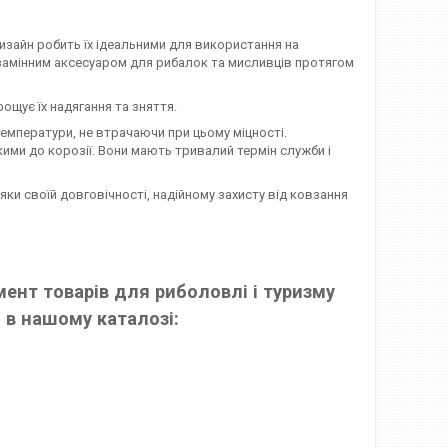
изайн робить їх ідеальними для використання на
незамінним аксесуаром для рибалок та мисливців протягом
ощує їх надягання та зняття.
температури, не втрачаючи при цьому міцності.
кими до корозії. Вони мають тривалий термін служби і
и своїй довговічності, надійному захисту від ковзання
ент товарів для риболовлі і туризму
 в нашому каталозі: