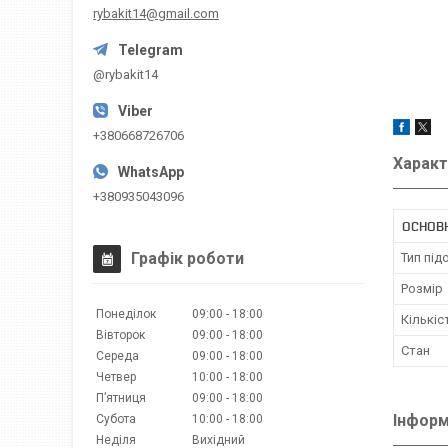
rybakit14@gmail.com
@rybakit14
+380668726706
Характ
+380935043096
ОСНОВН
Графік роботи
Тип пі
Розмір
Понеділок
09:00
18:00
Кількіс
Вівторок
09:00
18:00
Стан
Середа
09:00
18:00
Четвер
10:00
18:00
Пʼятниця
09:00
18:00
Інформ
Субота
10:00
18:00
Неділя
Вихідний