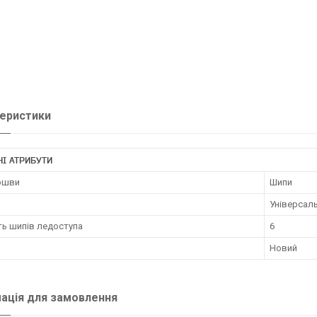
еристики
І АТРИБУТИ
дошви
Шипи
Універсал
ть шипів ледоступа
6
Новий
ація для замовлення