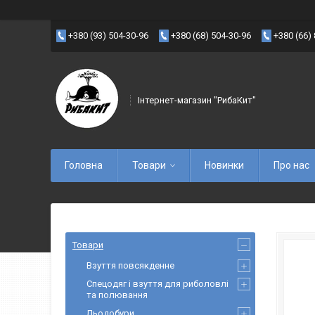
+380 (93) 504-30-96
+380 (68) 504-30-96
+380 (66)
Інтернет-магазин "РибаКит"
Головна
Товари
Новинки
Про нас
Товари
Взуття повсякденне
Спецодяг і взуття для риболовлі
та полювання
Льодобури