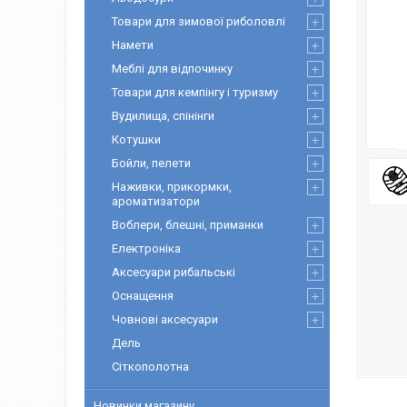
Товари для зимової риболовлі
Намети
Меблі для відпочинку
Товари для кемпінгу і туризму
Вудилища, спінінги
Котушки
Бойли, пелети
Наживки, прикормки,
ароматизатори
Воблери, блешні, приманки
Електроніка
Аксесуари рибальські
Оснащення
Човнові аксесуари
Дель
Сіткополотна
Новинки магазину