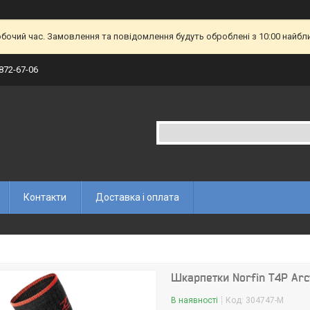
обочий час. Замовлення та повідомлення будуть оброблені з 10:00 найбл
 872-67-06
Контакти
Доставка і оплата
Шкарпетки Norfin T4P Arc
В наявності
Код:
304747-M