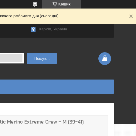
Кошик
ижчого робочого дня (сьогодні).
Харків, Україна
Пошук...
tic Merino Extreme Crew - М (39-41)