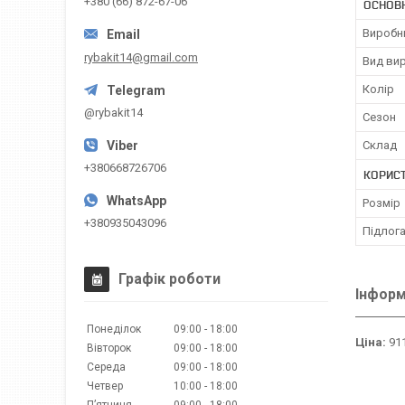
+380 (66) 872-67-06
ОСНОВН
Виробн
rybakit14@gmail.com
Вид ви
Колір
@rybakit14
Сезон
Склад
+380668726706
КОРИС
Розмір
+380935043096
Підлог
Графік роботи
Інформ
Понеділок
09:00
18:00
Ціна:
911
Вівторок
09:00
18:00
Середа
09:00
18:00
Четвер
10:00
18:00
Пʼятниця
09:00
18:00