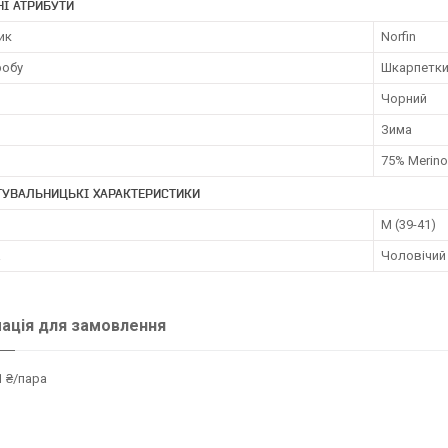
І АТРИБУТИ
ик
Norfin
робу
Шкарпетк
Чорний
Зима
75% Merino
ТУВАЛЬНИЦЬКІ ХАРАКТЕРИСТИКИ
M (39-41)
а
Чоловічий
ація для замовлення
 ₴/пара