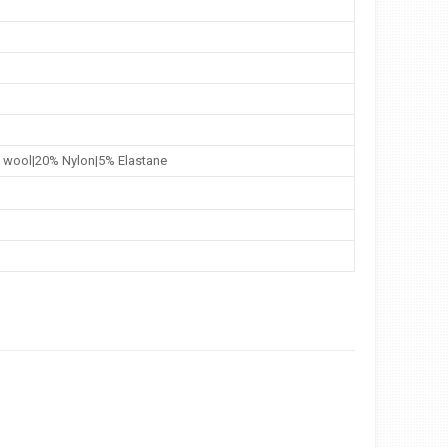
и
 wool|20% Nylon|5% Elastane