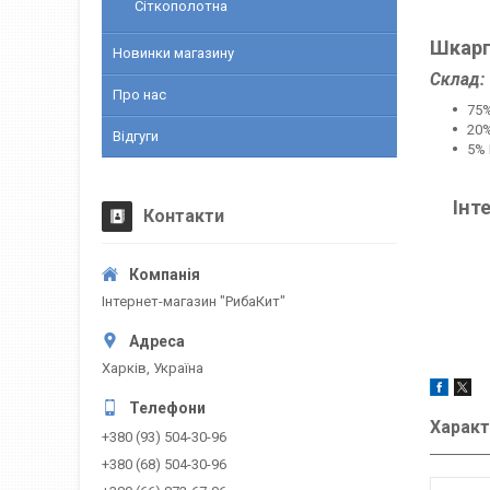
Сіткополотна
Шкарп
Новинки магазину
Склад:
Про нас
75%
20%
Відгуги
5% 
Інт
Контакти
Інтернет-магазин "РибаКит"
Харків, Україна
Характ
+380 (93) 504-30-96
+380 (68) 504-30-96