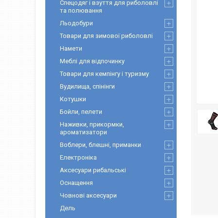
Спецодяг і взуття для риболовлі
та полювання
Льодобури
Товари для зимової риболовлі
Намети
Меблі для відпочинку
Товари для кемпінгу і туризму
Вудилища, спінінги
Котушки
Бойли, пелети
Наживки, прикормки,
ароматизатори
Воблери, блешні, приманки
Електроніка
Аксесуари рибальські
Оснащення
Човнові аксесуари
Дель