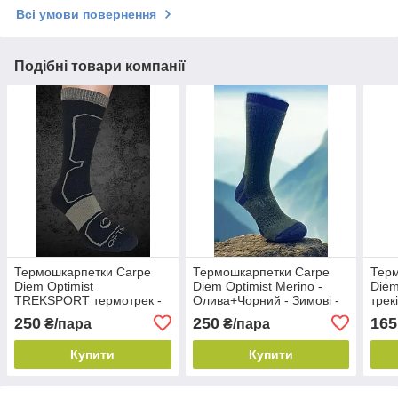
Всі умови повернення
Подібні товари компанії
Термошкарпетки Carpe
Термошкарпетки Carpe
Тер
Diem Optimist
Diem Optimist Merino -
Diem
TREKSPORT термотрек -
Олива+Чорний - Зимові -
трек
Чорні+Олива - Зимові -
Вовна - 35-37
Вовн
250
250
165
₴/пара
₴/пара
38-40
Купити
Купити