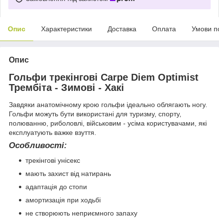
Опис
Характеристики
Доставка
Оплата
Умови п
Опис
Гольфи трекінгові Carpe Diem Optimist
Трембіта - Зимові - Хакі
Завдяки анатомічному крою гольфи ідеально облягають ногу.
Гольфи можуть бути використані для туризму, спорту,
полюванню, риболовлі, військовим - усіма користувачами, які
експлуатують важке взуття.
Особливості:
трекінгові унісекс
мають захист від натирань
адаптація до стопи
амортизація при ходьбі
не створюють неприємного запаху