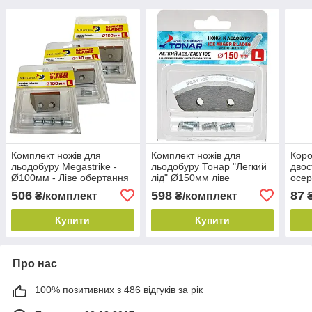
Комплект ножів для
Комплект ножів для
Коро
льодобуру Megastrike -
льодобуру Тонар "Легкий
двос
Ø100мм - Ліве обертання
лід" Ø150мм ліве
осер
обертання
- Пр
506
598
87
₴/комплект
₴/комплект
Купити
Купити
Про нас
100% позитивних з 486 відгуків за рік