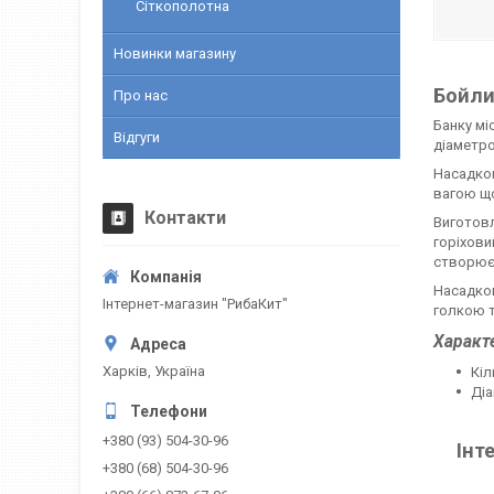
Сіткополотна
Новинки магазину
Бойли 
Про нас
Банку мі
Відгуги
діаметро
Насадков
вагою щ
Контакти
Виготовл
горіхови
створює 
Насадков
Інтернет-магазин "РибаКит"
голкою т
Характ
Харків, Україна
Кіл
Діа
+380 (93) 504-30-96
Інт
+380 (68) 504-30-96