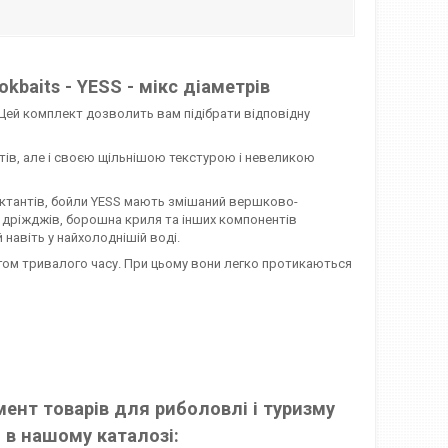
kbaits - YESS - мікс діаметрів
м. Цей комплект дозволить вам підібрати відповідну
тів, але і своєю щільнішою текстурою і невеликою
рактантів, бойли YESS мають змішаний вершково-
в, дріжджів, борошна криля та інших компонентів
авіть у найхолоднішій воді.
ягом тривалого часу. При цьому вони легко протикаються
ент товарів для риболовлі і туризму
 в нашому каталозі: