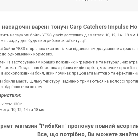
насадочні варені тонучі Carp Catchers Impulse Hoo
стить насадкові бойли YESS у всіх доступних діаметрах: 10, 12, 14 і 18 м
м насадку для будь-якої рибальської ситуації.
і бойли YESS відрізняються не тільки підвищеним дозуванням атрактан
одо однойменних кормових.
ені із застосуванням кращих поживних інгредієнтів та натуральних ат
й аромат. Поєднання борошна з різних видів горіхів, молочних протеїні
високопоживний бойл, який починає працювати миттєво та ефективний н
і бойли мають щільну текстуру і відмінно тримаються на волоссі прот
а підрізаються ножем.
еристики:
ькість: 130 г
метр: 10, 12, 14 та 18 мм
ернет-магазин "РибаКит" пропонує повний асортим
Все, що потрібно, Ви можете знайти