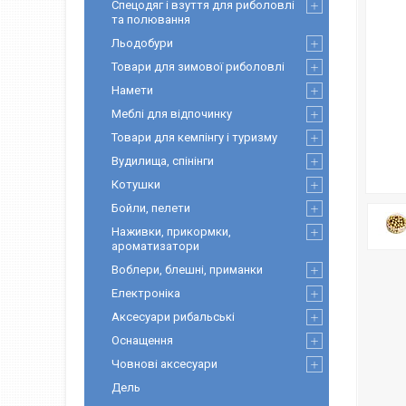
Спецодяг і взуття для риболовлі
та полювання
Льодобури
Товари для зимової риболовлі
Намети
Меблі для відпочинку
Товари для кемпінгу і туризму
Вудилища, спінінги
Котушки
Бойли, пелети
Наживки, прикормки,
ароматизатори
Воблери, блешні, приманки
Електроніка
Аксесуари рибальські
Оснащення
Човнові аксесуари
Дель