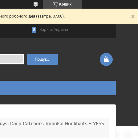
Кошик
ого робочого дня (завтра, 07.08).
Харків, Україна
Пошук...
нучі Carp Catchers Impulse Hookbaits - YESS