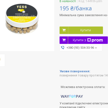
В наявності
Код:
144936-ydm
195 ₴/банка
Мінімальна сума замовлення на с
Купити
Купити з
+380 (93) 504-30-96
повернення товару протягом 14
У компанії підключені електронн
покидаючи сайту.