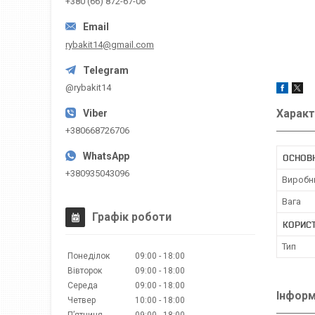
+380 (66) 872-67-06
rybakit14@gmail.com
@rybakit14
Характ
+380668726706
ОСНОВ
+380935043096
Виробн
Вага
Графік роботи
КОРИС
Тип
Понеділок
09:00
18:00
Вівторок
09:00
18:00
Середа
09:00
18:00
Інформ
Четвер
10:00
18:00
Пʼятниця
09:00
18:00