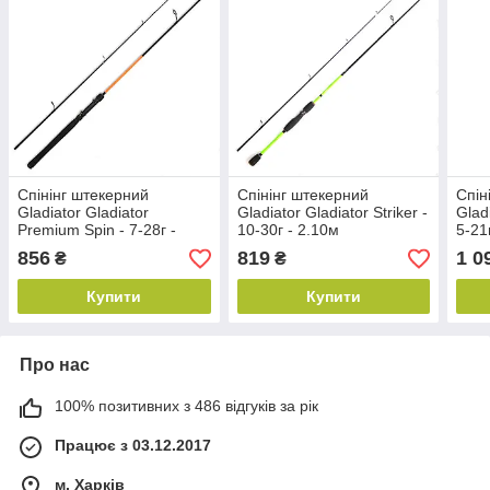
Спінінг штекерний
Спінінг штекерний
Спін
Gladiator Gladiator
Gladiator Gladiator Striker -
Glad
Premium Spin - 7-28г -
10-30г - 2.10м
5-21
2.70м
856
819
1 0
₴
₴
Купити
Купити
Про нас
100% позитивних з 486 відгуків за рік
Працює з 03.12.2017
м. Харків