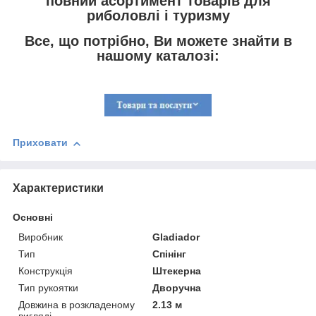
повний асортимент товарів для
риболовлі і туризму
Все, що потрібно, Ви можете знайти в
нашому каталозі:
Приховати
Характеристики
Основні
Виробник
Gladiador
Тип
Спінінг
Конструкція
Штекерна
Тип рукоятки
Дворучна
Довжина в розкладеному
2.13 м