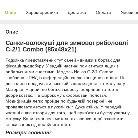
Опис
Характеристики
Доставка
Оплата
Умови п
Опис
Санки-волокуші для зимової риболовлі
С-2/1 Combo (85х48х21)
Родзинка представлених тут саней - виїмки в бортах для
фіксації льодобуру. У задній частині поміститься ящик з
рибальськими снастями. Модель Helios С-2/1 Combo
зроблена з ПНД із диференційованою товщиною стінок. Це
дозволило поєднувати високий запас міцності та малу вагу.
Матеріал міцний, не боїться морозу, подряпин та тертя,
добре ковзає. На широкому є формовані полозья.
Модифікація легко пройде по будь-якій поверхні і не
провалюватиметься в пухкий сніг. Дуже стійка. У передній
частині є два отвори для того, щоб прив'язати буксирувальну
мотузку. Вони вставлені металеві люверси, щоб захистити
стінки санок від постійного тертя.
Розміри зовнішні: