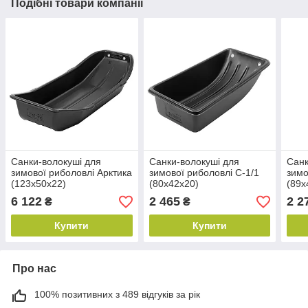
Подібні товари компанії
Санки-волокуші для
Санки-волокуші для
Санк
зимової риболовлі Арктика
зимової риболовлі С-1/1
зимо
(123х50х22)
(80х42х20)
(89х
6 122
2 465
2 2
₴
₴
Купити
Купити
Про нас
100% позитивних з 489 відгуків за рік