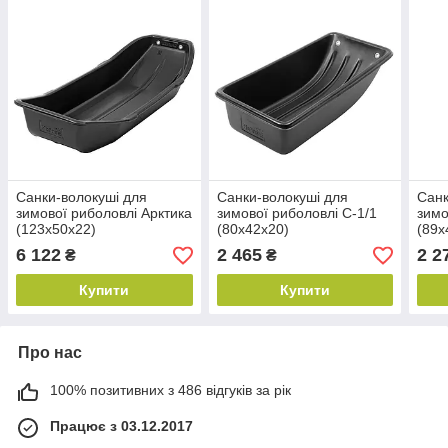
Санки-волокуші для
Санки-волокуші для
Санк
зимової риболовлі Арктика
зимової риболовлі С-1/1
зимо
(123х50х22)
(80х42х20)
(89х
6 122
2 465
2 2
₴
₴
Купити
Купити
Про нас
100% позитивних з 486 відгуків за рік
Працює з 03.12.2017