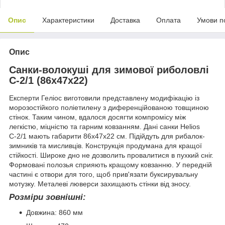
Опис
Характеристики
Доставка
Оплата
Умови п
Опис
Санки-волокуші для зимової риболовлі
С-2/1 (86х47х22)
Експерти Геліос виготовили представлену модифікацію із
морозостійкого поліетилену з диференційованою товщиною
стінок. Таким чином, вдалося досягти компромісу між
легкістю, міцністю та гарним ковзанням. Дані санки Helios
С-2/1 мають габарити 86х47х22 см. Підійдуть для рибалок-
зимників та мисливців. Конструкція продумана для кращої
стійкості. Широке дно не дозволить провалитися в пухкий сніг.
Формовані полозья сприяють кращому ковзанню. У передній
частині є отвори для того, щоб прив'язати буксирувальну
мотузку. Металеві люверси захищають стінки від зносу.
Розміри зовнішні:
Довжина: 860 мм