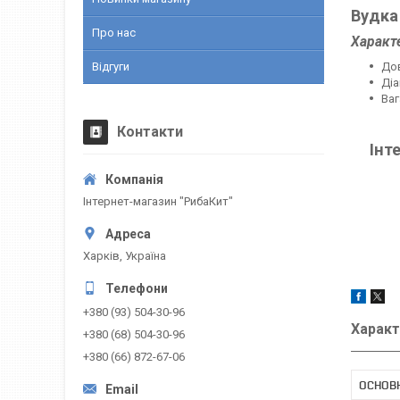
Вудка
Про нас
Характ
Відгуги
Дов
Діа
Ваг
Контакти
Інт
Інтернет-магазин "РибаКит"
Харків, Україна
+380 (93) 504-30-96
Характ
+380 (68) 504-30-96
+380 (66) 872-67-06
ОСНОВ