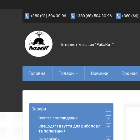
+380 (93) 504-30-96
+380 (68) 504-30-96
+380 (66)
Інтернет-магазин "РибаКит"
Головна
Товари
Новинки
Про нас
Товари
Взуття повсякденне
Спецодяг і взуття для риболовлі
та полювання
Льодобури