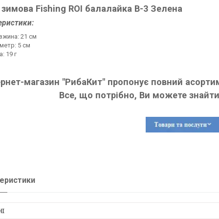
 зимова Fishing ROI балалайка B-3 Зелена
еристики:
жина: 21 см
метр: 5 см
а: 19 г
ернет-магазин "РибаКит" пропонує повний асортим
Все, що потрібно, Ви можете знайти
еристики
НІ