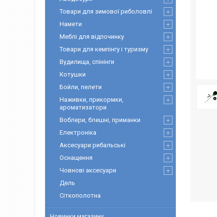
Товари для зимової риболовлі
Намети
Меблі для відпочинку
Товари для кемпінгу і туризму
Вудилища, спінінги
Котушки
Бойли, пелети
Наживки, прикормки,
ароматизатори
Воблери, блешні, приманки
Електроніка
Аксесуари рибальські
Оснащення
Човнові аксесуари
Дель
Сіткополотна
Новинки магазину