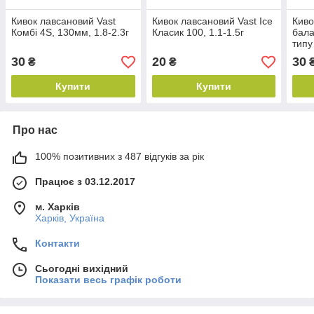
Кивок лавсановий Vast
Кивок лавсановий Vast Ice
Киво
Комбі 4S, 130мм, 1.8-2.3г
Класик 100, 1.1-1.5г
бала
типу
14г
30
20
30
₴
₴
Купити
Купити
Про нас
100% позитивних з 487 відгуків за рік
Працює з 03.12.2017
м. Харків
Харків, Україна
Контакти
Сьогодні вихідний
Показати весь графік роботи