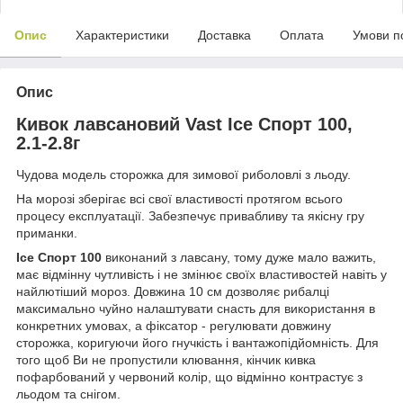
Опис
Характеристики
Доставка
Оплата
Умови п
Опис
Кивок лавсановий Vast Ice Спорт 100,
2.1-2.8г
Чудова модель сторожка для зимової риболовлі з льоду.
На морозі зберігає всі свої властивості протягом всього
процесу експлуатації. Забезпечує привабливу та якісну гру
приманки.
Ice Спорт 100
виконаний з лавсану, тому дуже мало важить,
має відмінну чутливість і не змінює своїх властивостей навіть у
найлютіший мороз. Довжина 10 см дозволяє рибалці
максимально чуйно налаштувати снасть для використання в
конкретних умовах, а фіксатор - регулювати довжину
сторожка, коригуючи його гнучкість і вантажопідйомність. Для
того щоб Ви не пропустили клювання, кінчик кивка
пофарбований у червоний колір, що відмінно контрастує з
льодом та снігом.