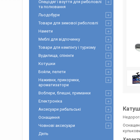
Спецодяг і взуття для риболовлі
та полювання
Льодобури
Товари для зимової риболовлі
Намети
Меблі для відпочинку
Товари для кемпінгу і туризму
Вудилища, спінінги
Котушки
Бойли, пелети
Наживки, прикормки,
ароматизатори
Воблери, блешні, приманки
Електроніка
Катуш
Аксесуари рибальські
Недорог
Оснащення
Оснащена
Човнові аксесуари
кульков
Дель
Характ