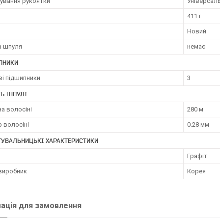
ування рукоятки
Універсал
411 г
Новий
а шпуля
немає
ПНИКИ
ві підшипники
3
ТЬ ШПУЛІ
а волосіні
280 м
 волосіні
0.28 мм
ТУВАЛЬНИЦЬКІ ХАРАКТЕРИСТИКИ
Графіт
 виробник
Корея
ація для замовлення