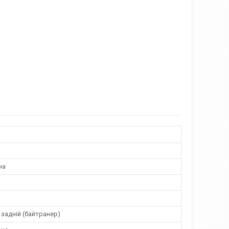
на
 задній (байтранер)