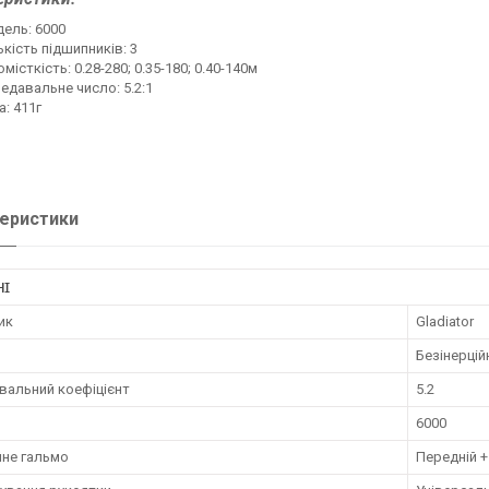
ель: 6000
ькість підшипників: 3
омісткість: 0.28-280; 0.35-180; 0.40-140м
едавальне число: 5.2:1
а: 411г
еристики
НІ
ик
Gladiator
Безінерцій
вальний коефіцієнт
5.2
6000
йне гальмо
Передній +