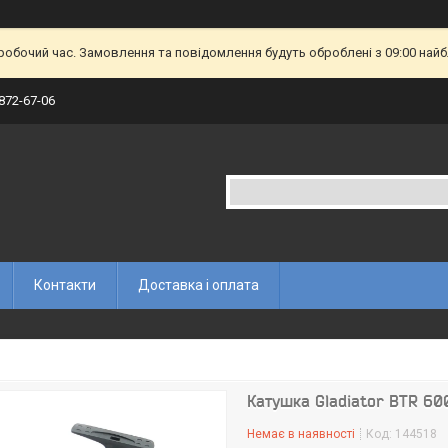
еробочий час. Замовлення та повідомлення будуть оброблені з 09:00 найб
 872-67-06
Контакти
Доставка і оплата
Катушка Gladiator BTR 60
Немає в наявності
Код:
144518