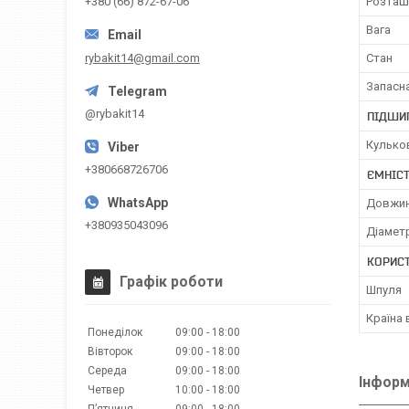
Розташ
+380 (66) 872-67-06
Вага
rybakit14@gmail.com
Стан
Запасн
@rybakit14
ПІДШИ
Кулько
+380668726706
ЄМНІС
Довжин
+380935043096
Діаметр
КОРИС
Графік роботи
Шпуля
Країна
Понеділок
09:00
18:00
Вівторок
09:00
18:00
Середа
09:00
18:00
Інформ
Четвер
10:00
18:00
Пʼятниця
09:00
18:00