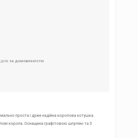
 днів
за домовленістю
имально проста і дуже надійна коропова котушка.
лові коропа. Оснащена графітовою шпулею та 3