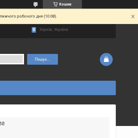
Кошик
лижчого робочого дня (10.08).
Харків, Україна
Пошук...
00