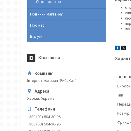
Сіткополотна
мод
кіл
Новинки магазину
ліс
пер
Про нас
ваг
Відгуги
Контакти
Характ
ОСНОВ
Інтернет-магазин "РибаКит"
Виробн
Тип
Харків, Україна
Переда
Розмір
+380 (93) 504-30-96
Фрикці
+380 (68) 504-30-96