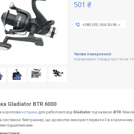
501 ₴
+380 (93) 504-30-96
повернення товару протягом 14
ка Gladiator BTR 6000
а коропова
котушка
для риболовлі від
Gladiator
під назвою
BTR
. Макс
 системою бейтраннер, що дозволяє використовувати її в класичному 
ими підшипниками.
еристики: