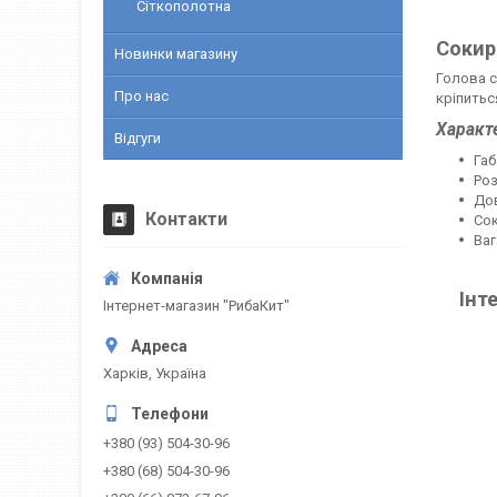
Сіткополотна
Сокир
Новинки магазину
Голова с
Про нас
кріпитьс
Характ
Відгуги
Габ
Роз
Дов
Контакти
Сок
Ваг
Інт
Інтернет-магазин "РибаКит"
Харків, Україна
+380 (93) 504-30-96
+380 (68) 504-30-96