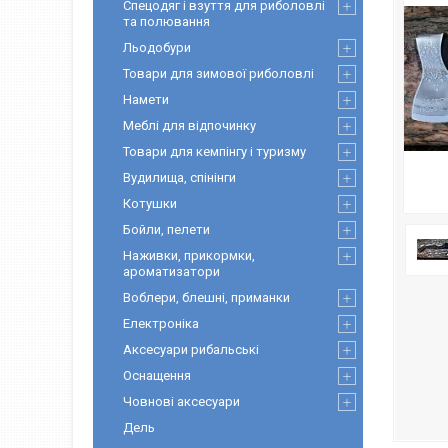
Спецодяг і взуття для риболовлі
та полювання
Льодобури
Товари для зимової риболовлі
Намети
Меблі для відпочинку
Товари для кемпінгу і туризму
Вудилища, спінінги
Котушки
Бойли, пелети
Наживки, прикормки,
ароматизатори
Воблери, блешні, приманки
Електроніка
Аксесуари рибальські
Оснащення
Човнові аксесуари
Дель