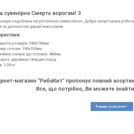
а сувенірна Смерть ворогам! 3
окири оздоблена патріотичною символікою. Добре загартована робоча 
я за допомогою дерев'яних клинів.
еристики:
аритні розміри: 540х190мм
мір голови: 190х130мм
жина сокири (до голови): 480мм
ирка: деревина твердих порід
а: 1,38 кг
ернет-магазин "РибаКит" пропонує повний асортим
Все, що потрібно, Ви можете знайти