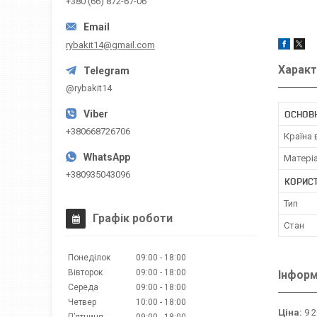
+380 (66) 872-67-06
rybakit14@gmail.com
Характ
@rybakit14
ОСНОВ
+380668726706
Країна
Матері
+380935043096
КОРИС
Тип
Графік роботи
Стан
Понеділок
09:00
18:00
Вівторок
09:00
18:00
Інформ
Середа
09:00
18:00
Четвер
10:00
18:00
Ціна:
9 2
Пʼятниця
09:00
18:00