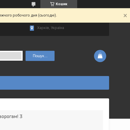
Кошик
ижчого робочого дня (сьогодні).
Харків, Україна
Пошук...
ворогам! 3