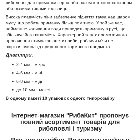
риболовлі для приманки зерна або разом з технопланктоном
або різними типами годівниць.
Висока плавучість піни забезпечує підняття гачка над шаром
мулу, що робить приманку більш помітною. У той же час,
найменше коливання води приводить приманку в русі, що
збільшує його видимість. Характерний запах ароматичного
просочення стимулює апетит риби, роблячи м'яч не
відрізняючись від природного кормового предмета.
Діаметри:
2-4 мм - мікро
4-6 мм - міні
6-8 мм - міді
до 10 мм - максі
В одному пакеті 10 упаковок одного типорозміру.
Інтернет-магазин "РибаКит" пропонує
повний асортимент товарів для
риболовлі і туризму
Все, що потрібно, Ви можете знайти в