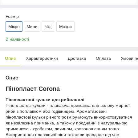
Розмір
Мікро
Мини
Міді
Макси
В наявності
Опис
Характеристики
Доставка
Оплата
Умови п
Опис
Пінопласт Corona
Пінопластові кульки для риболовлі
Пінопластові кульки - плаваюча приманка для вилову мирної
риби з поплавком або годівницею. Ароматизовані
пінопластові кульки різного розміру можуть використовуватися
як незалежна приманка, а також у поєднанні з натуральною
приманкою - хробаком, личином, кровоношенням тощо.
Використання плаваючої піни також виправдане під час