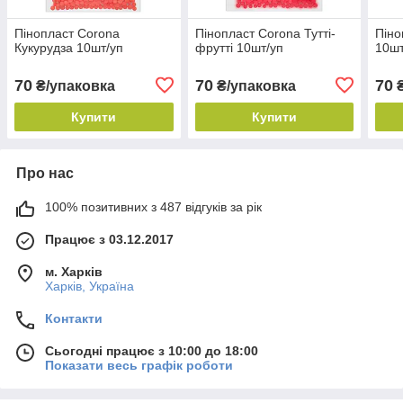
Пінопласт Corona
Пінопласт Corona Тутті-
Піно
Кукурудза 10шт/уп
фрутті 10шт/уп
10шт
70
70
70
₴/упаковка
₴/упаковка
₴
Купити
Купити
Про нас
100% позитивних з 487 відгуків за рік
Працює з 03.12.2017
м. Харків
Харків, Україна
Контакти
Сьогодні працює з 10:00 до 18:00
Показати весь графік роботи