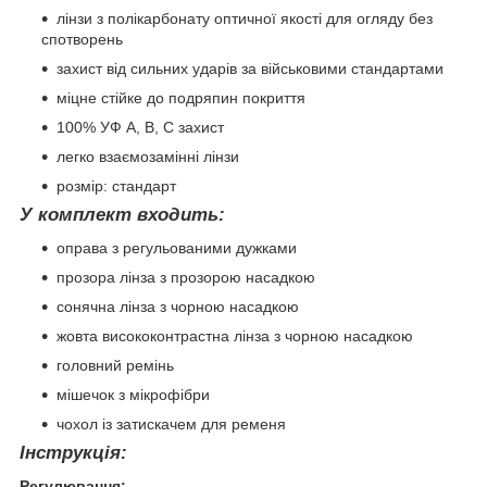
лінзи з полікарбонату оптичної якості для огляду без
спотворень
захист від сильних ударів за військовими стандартами
міцне стійке до подряпин покриття
100% УФ А, B, C захист
легко взаємозамінні лінзи
розмір: стандарт
У комплект входить:
оправа з регульованими дужками
прозора лінза з прозорою насадкою
сонячна лінза з чорною насадкою
жовта висококонтрастна лінза з чорною насадкою
головний ремінь
мішечок з мікрофібри
чохол із затискачем для ременя
Інструкція:
Регулювання: