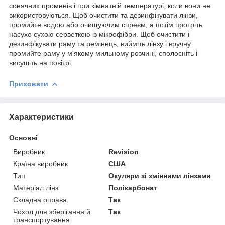
сонячних променів і при кімнатній температурі, коли вони не
використовуються. Щоб очистити та дезинфікувати лінзи,
промийте водою або очищуючим спреєм, а потім протріть
насухо сухою серветкою із мікрофібри. Щоб очистити і
дезинфікувати раму та ремінець, вийміть лінзу і вручну
промийте раму у м'якому мильному розчині, сполосніть і
висушіть на повітрі.
Приховати
Характеристики
Основні
Виробник
Revision
Країна виробник
США
Тип
Окуляри зі змінними лінзами
Матеріал лінз
Полікарбонат
Складна оправа
Так
Чохол для зберігання й
Так
транспортування