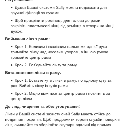
Дужки Вашої системи Safly можна подовжити для
зручної фіксації за вухами.
Щоб прикріпити ремінець для голови до рами,
закріпіть пластмасові кінці від ремінця в отвори на кінці
дужок.
Виймання лінз з рами:
Крок 1. Великим і вказівним пальцями однієї руки
тримайте лінзу над носовим упором, а іншою рукою
тримайте центр рами
Крок 2. Роз'єднайте лінзу та раму.
Встановлення лінзи в раму:
Крок 1. Вставте кути лінзи в раму, по одному куту за
раз. Вийміть лінзу із кутів рами.
Крок 2. Міцно візміться за центр рами і потягніть за
центр лінзи
Догляд, чищення та обслуговування:
Лінзи у Вашій системі захисту очей Safly мають стійке до
подряпин покриття. Щоб продовжити термін служби поверхні
лінз, очищайте та зберігайте окуляри вдалині від прямих