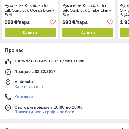
Рукавички Kosadaka Ice
Рукавички Kosadaka Ice
Футб
Silk Sunblock Ocean Blue -
Silk Sunblock Snake Skin -
Silk
S/M
S/M
S (4
698
698
1 9
₴/пара
₴/пара
Купити
Купити
Про нас
100% позитивних з 487 відгуків за рік
Працює з 03.12.2017
м. Харків
Харків, Україна
Контакти
Сьогодні працює з 10:00 до 18:00
Показати весь графік роботи