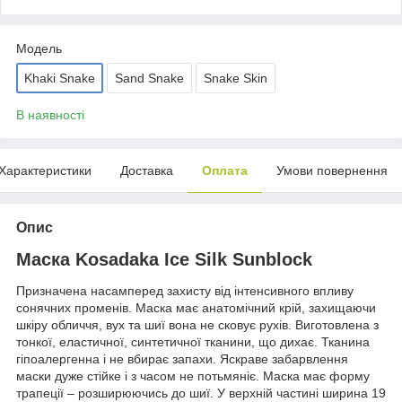
Модель
Khaki Snake
Sand Snake
Snake Skin
В наявності
Характеристики
Доставка
Оплата
Умови повернення
Опис
Маска Kosadaka Ice Silk Sunblock
Призначена насамперед захисту від інтенсивного впливу
сонячних променів. Маска має анатомічний крій, захищаючи
шкіру обличчя, вух та шиї вона не сковує рухів. Виготовлена з
тонкої, еластичної, синтетичної тканини, що дихає. Тканина
гіпоалергенна і не вбирає запахи. Яскраве забарвлення
маски дуже стійке і з часом не потьмяніє. Маска має форму
трапеції – розширюючись до шиї. У верхній частині ширина 19