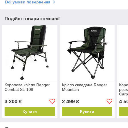
Всі умови повернення
Подібні товари компанії
Коропове крісло Ranger
Крісло складане Ranger
Коро
Сombat SL-108
Mountain
розк
Carp
3 200
2 499
4 5
₴
₴
Купити
Купити