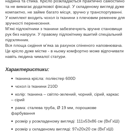
надійна та стійка. Крісло розкладається практично самостійно
та не вимагає додаткової фіксації. У складеному вигляді дуже
компактно, не займе багато місця, зручно у транспортуванні.
У комплект входить чохол із тканини з плечовим ременем для
зручності перенесення.
М'які підлокітники з тканини забезпечують зручне становище
рук без напруги. У правому підлокітнику вшитий спеціальний
підсклянник.
Вся площа сидіння м'яка за рахунок спіненого наповнювача.
Це крісло дуже містке - в ньому комфортно може відпочивати
навіть людина чималої статури.
Характеристики:
тканина крісла: поліестер 600D
чохол із тканини 210D
колір: тканина – світло-зелений, чорний, сірий, каркас
– сірий
рама: сталева труба, Ø 19 мм, порошкове
фарбування
розмір у розкладеному вигляді: 111х53х86 см (ВхГхШ)
розмір у складеному вигляді: 97х20х20 см (ВхГхШ)