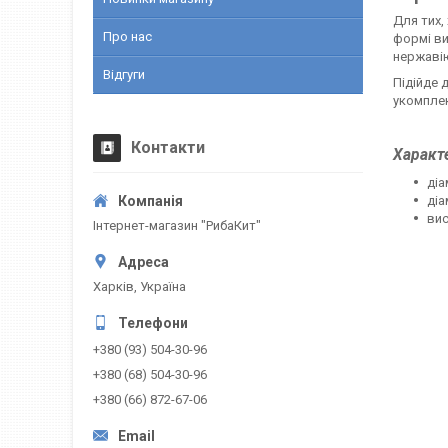
Для тих,
Про нас
формі ви
нержавію
Відгуги
Підійде 
укомплек
Контакти
Характ
діа
діа
вис
Інтернет-магазин "РибаКит"
Харків, Україна
+380 (93) 504-30-96
+380 (68) 504-30-96
+380 (66) 872-67-06