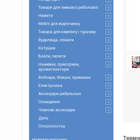
Товари для зимової риболовлі
Намети
Меблі для відпочинку
Товари для кемпінгу і туризму
Вудилища, спінінги
Котушки
Бойли, пелети
Наживки, прикормки,
ароматизатори
Воблери, блешні, приманки
Електроніка
Аксесуари рибальські
Оснащення
Човнові аксесуари
Дель
Сіткополотна
Термо
Новинки магазину