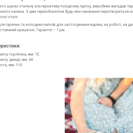
 хто шукає стильну альтернативу похідному гуртку, виробник вигадав те
нного келиха. З цим термобокалом будь-яке чаювання перетвориться на 
чої сталі.
для гарячих та холодних напоїв для застосування вдома, на роботі, на да
тований кришкою. Гарантія – 1 рік.
еристики:
метр горлечка, мм: 72
метр денця, мм: 60
ота, мм: 115