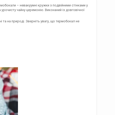
рмобокали – невакуумні кружки з подвійними стінками у
урочисту чайну церемонію. Виконаний із довговічної
чі та на природі. Зверніть увагу, що термобокал не