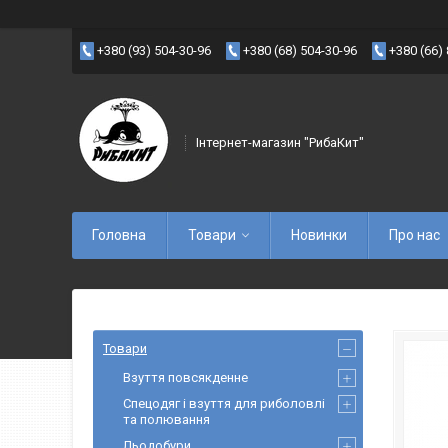
+380 (93) 504-30-96
+380 (68) 504-30-96
+380 (66)
Інтернет-магазин "РибаКит"
Головна
Товари
Новинки
Про нас
Товари
Взуття повсякденне
Спецодяг і взуття для риболовлі
та полювання
Льодобури