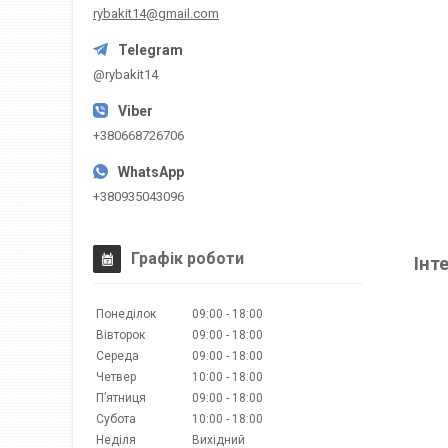
rybakit14@gmail.com
@rybakit14
+380668726706
+380935043096
Графік роботи
Інт
Понеділок
09:00
18:00
Вівторок
09:00
18:00
Середа
09:00
18:00
Четвер
10:00
18:00
Пʼятниця
09:00
18:00
Субота
10:00
18:00
Неділя
Вихідний