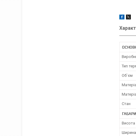
Характ
ОСНОВ
Виробн
Тип те
Об`єм
Матері
Матері
Стан
ГАБАРИ
Висота
Ширина