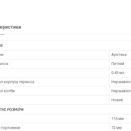
еристики
НІ
ик
Арктика
рмоса
Питний
0.43 мл
ал корпусу термоса
Нержавіюч
ал колби
Нержавіюч
Новий
ТНІ РОЗМІРИ
115 мм
 горловини
72 мм