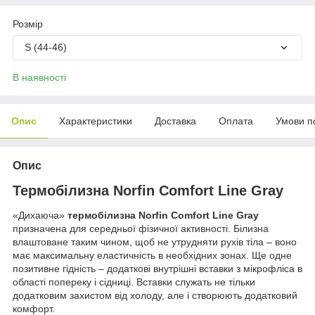
Розмір
S (44-46)
В наявності
Опис
Характеристики
Доставка
Оплата
Умови п
Опис
Термобілизна Norfin Comfort Line Gray
«Дихаюча»
термобілизна Norfin Comfort Line Gray
призначена для середньої фізичної активності. Білизна
влаштоване таким чином, щоб не утрудняти рухів тіла – воно
має максимальну еластичність в необхідних зонах. Ще одне
позитивне гідність – додаткові внутрішні вставки з мікрофліса в
області попереку і сідниці. Вставки служать не тільки
додатковим захистом від холоду, але і створюють додатковий
комфорт.