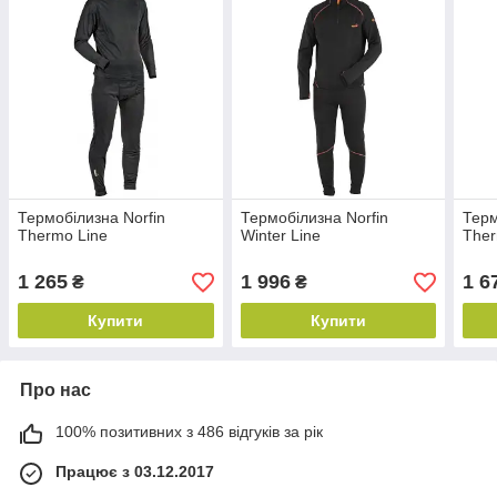
Термобілизна Norfin
Термобілизна Norfin
Терм
Thermo Line
Winter Line
Ther
1 265
1 996
1 6
₴
₴
Купити
Купити
Про нас
100% позитивних з 486 відгуків за рік
Працює з 03.12.2017