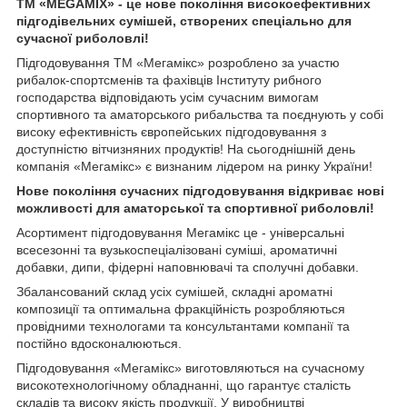
ТМ «MEGAMIX» - це нове покоління високоефективних
підгодівельних сумішей, створених спеціально для
сучасної риболовлі!
Підгодовування ТМ «Мегамікс» розроблено за участю
рибалок-спортсменів та фахівців Інституту рибного
господарства відповідають усім сучасним вимогам
спортивного та аматорського рибальства та поєднують у собі
високу ефективність європейських підгодовування з
доступністю вітчизняних продуктів! На сьогоднішній день
компанія «Мегамікс» є визнаним лідером на ринку України!
Нове покоління сучасних підгодовування відкриває нові
можливості для аматорської та спортивної риболовлі!
Асортимент підгодовування Мегамікс це - універсальні
всесезонні та вузькоспеціалізовані суміші, ароматичні
добавки, дипи, фідерні наповнювачі та сполучні добавки.
Збалансований склад усіх сумішей, складні ароматні
композиції та оптимальна фракційність розробляються
провідними технологами та консультантами компанії та
постійно вдосконалюються.
Підгодовування «Мегамікс» виготовляються на сучасному
високотехнологічному обладнанні, що гарантує сталість
складів та високу якість продукції. У виробництві