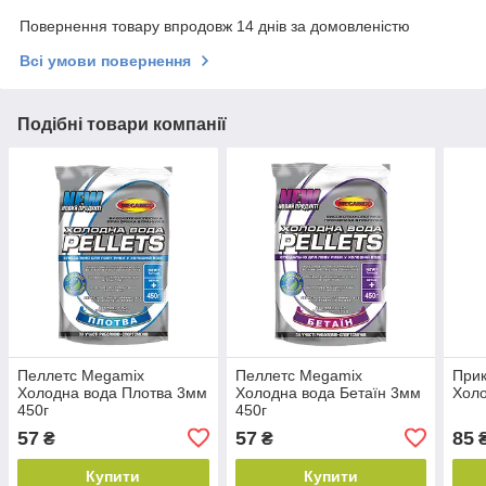
Повернення товару впродовж 14 днів за домовленістю
Всі умови повернення
Подібні товари компанії
Пеллетс Megamix
Пеллетс Megamix
Прик
Холодна вода Плотва 3мм
Холодна вода Бетаїн 3мм
Холо
450г
450г
57
57
85
₴
₴
₴
Купити
Купити