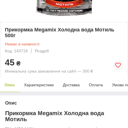
Прикормка Megamix Холодна вода Мотиль
500г
Немає в наявності
Код: 143718
Роздріб
45
₴
Мінімальна сума замовлення на сайті — 300 ₴
Опис
Характеристики
Доставка
Оплата
Умови п
Опис
Прикормка Megamix Холодна вода
Мотиль