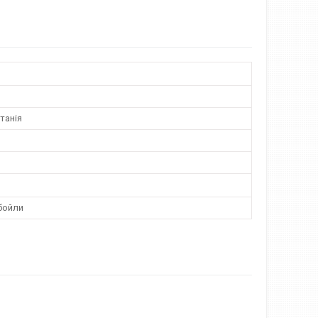
танія
бойли