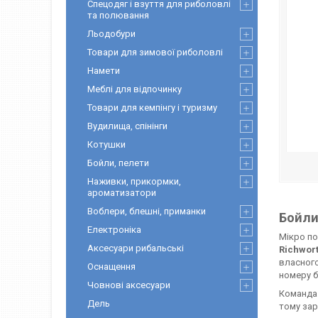
Спецодяг і взуття для риболовлі
та полювання
Льодобури
Товари для зимової риболовлі
Намети
Меблі для відпочинку
Товари для кемпінгу і туризму
Вудилища, спінінги
Котушки
Бойли, пелети
Наживки, прикормки,
ароматизатори
Воблери, блешні, приманки
Бойли
Електроніка
Мікро по
Аксесуари рибальські
Richwor
власного
Оснащення
номеру б
Човнові аксесуари
Команд
Дель
тому зар