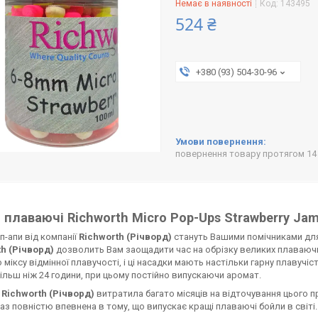
Немає в наявності
Код:
143495
524 ₴
+380 (93) 504-30-96
повернення товару протягом 14
 плаваючі Richworth Micro Pop-Ups Strawberry Ja
п-апи від компанії
Richworth (Річворд)
стануть Вашими помічниками для 
th (Річворд)
дозволить Вам заощадити час на обрізку великих плаваючи
 міксу відмінної плавучості, і ці насадки мають настільки гарну плавучіс
ільш ніж 24 години, при цьому постійно випускаючи аромат.
а
Richworth (Річворд)
витратила багато місяців на відточування цього п
аз повністю впевнена в тому, що випускає кращі плаваючі бойли в світі.