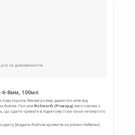
 днів
за домовленістю
m 6-8мм, 100мл
лову коропа. Малий розмір даних поп-апів від
х бойлів. Поп-апи
Richworth (Річворд)
виготовлені з
ть, що здатні тримати в піднятому стані гачок четвертого
родукту (віддача бойлом ароматів на різних глибинах),