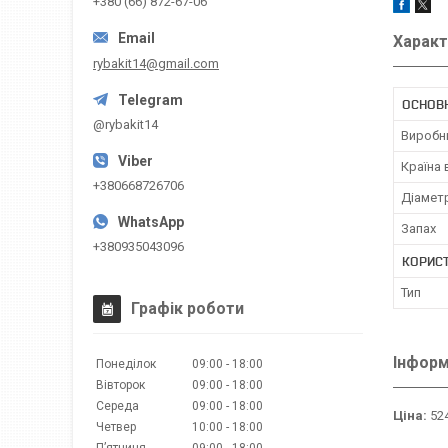
+380 (66) 872-67-06
Характ
rybakit14@gmail.com
ОСНОВ
@rybakit14
Виробн
Країна
+380668726706
Діамет
Запах
+380935043096
КОРИС
Тип
Графік роботи
Інформ
Понеділок
09:00
18:00
Вівторок
09:00
18:00
Середа
09:00
18:00
Ціна:
524
Четвер
10:00
18:00
Пʼятниця
09:00
18:00