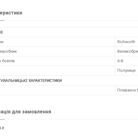
еристики
НІ
ик
Richworth
 виробник
Великобри
р бойлів
6-8
Полуниця
ТУВАЛЬНИЦЬКІ ХАРАКТЕРИСТИКИ
Плаваючі 
ація для замовлення
 ₴