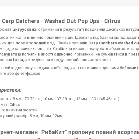
Carp Catchers - Washed Out Pop Ups - Citrus
аромат
цитрусових
, отриманий в результаті поєднання декількох натурал
жовтий колір відмінно помітний на дні. Ідеально підібраний склад дода
им для лову в холодній воді. Лінійка поп-апів
Carp Catchers washed ou
 щодо класичних поп-апів. Стабільна висока плавучість зберігається 
овувати ці поп-апи в якості одиночної приманки і не сумніватися в пре
оп-апа і швидке виділення в воду приваблюючих речовин.
овуйте для лову як одиночної насадки, в сніговика з донними бойлами 
нге або флет-фідерів.
еристики:
ькість: 8 мм - 70-72 шт, 10 мм - 37-38 шт., 12 мм – 30 г (45-46 шт.)
мат: Citrus
ір: вимитий жовтий
тупний розмір: 8 мм, 10 мм, 12мм
ернет-магазин "РибаКит" пропонує повний асортим