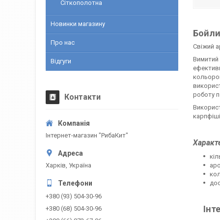
Сіткополотна
Новинки магазину
Бойли 
Про нас
Свіжий 
Вимитий 
Відгуги
ефективн
кольором
використ
роботу п
Контакти
Використ
карпфіші
Інтернет-магазин "РибаКит"
Характ
кіл
Харків, Україна
аро
кол
дос
+380 (93) 504-30-96
Інт
+380 (68) 504-30-96