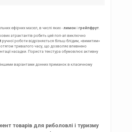
ьних ефірних масел, в числі яких -
лимон
і
грейпфрут
.
ткових атрактантів робить цей поп-ап виключно
t
ручної роботи відрізняється більш блідим, «вимитим»
протягом тривалого часу, що дозволяє впевнено
зентації насадки. Пориста текстура обумовлює активну
і іншими варіантами донних приманок в класичному
ент товарів для риболовлі і туризму