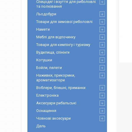
Спецодяг і взуття для риболовлі
та полювання
Льодобури
Товари для зимової риболовлі
Намети
Меблі для відпочинку
Товари для кемпінгу і туризму
Вудилища, спінінги
Котушки
Бойли, пелети
Наживки, прикормки,
ароматизатори
Воблери, блешні, приманки
Електроніка
Аксесуари рибальські
Оснащення
Човнові аксесуари
Дель