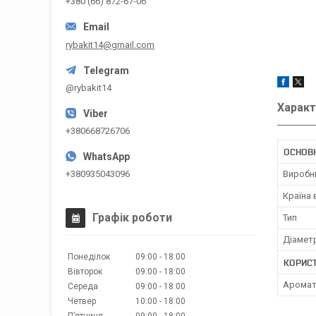
+380 (66) 872-67-06
rybakit14@gmail.com
@rybakit14
Характ
+380668726706
ОСНОВ
+380935043096
Виробн
Країна
Графік роботи
Тип
Діамет
Понеділок
09:00
18:00
КОРИС
Вівторок
09:00
18:00
Арома
Середа
09:00
18:00
Четвер
10:00
18:00
Пʼятниця
09:00
18:00