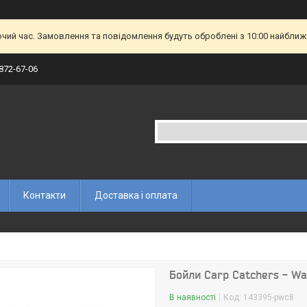
очий час. Замовлення та повідомлення будуть оброблені з 10:00 найближч
 872-67-06
Контакти
Доставка і оплата
Бойли Carp Catchers - Wa
В наявності
Код:
143395-pwc8