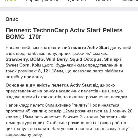
Опис
Пеллетс TechnoСarp Activ Start Pellets
BOMG 170г
Насадочний високоатрактивний
пелетс Activ Start
доступний
в шістьох, найбільш популярних "робочих" смаках:
Strawberry, BOMG, Wild Berry, Squid Octopus,
Shrimp
і
Sweet Corn.
Крім цього, будь-який смак представлений в
трьох розмірах:
8, 12 і 18мм
, що дозволяє легко підібрати
потрібну приманку.
Основна відмінність пелетса Activ Start
від широко
представлених на ринку насадочних пелетсів - це швидка
віддача ароми і атрактантів, та активне розчинення насадки.
Наприклад: пелетс 8мм активно "пилить" і розчиняється
протягом 45 хвилин; розмір 12мм розчиняється за 1 годину 20
хвилин; 18мм розчиняється близько 2-х годин (залежить від
температури води). Стабільне розчинення і активна робота
цих гранул, дозволить Вам успішно ловити навіть саму "ситу" і
запресовану рибу.