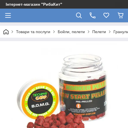
Інтернет-магазин "РибаКит"
Товари та послуги
Бойли, пелети
Пелети
Гранули