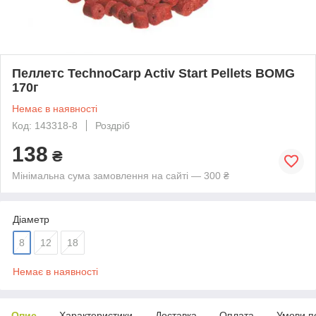
Пеллетс TechnoСarp Activ Start Pellets BOMG
170г
Немає в наявності
Код: 143318-8
Роздріб
138
₴
Мінімальна сума замовлення на сайті — 300 ₴
Діаметр
8
12
18
Немає в наявності
Опис
Характеристики
Доставка
Оплата
Умови п