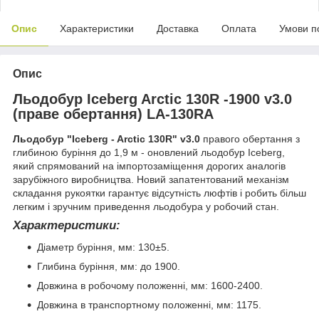
Опис
Характеристики
Доставка
Оплата
Умови п
Опис
Льодобур Iceberg Arctic 130R -1900 v3.0
(праве обертання) LA-130RA
Льодобур "Iceberg - Arctic 130R" v3.0
правого обертання з
глибиною буріння до 1,9 м - оновлений льодобур Iceberg,
який спрямований на імпортозаміщення дорогих аналогів
зарубіжного виробництва. Новий запатентований механізм
складання рукоятки гарантує відсутність люфтів і робить більш
легким і зручним приведення льодобура у робочий стан.
Характеристики:
Діаметр буріння, мм: 130±5.
Глибина буріння, мм: до 1900.
Довжина в робочому положенні, мм: 1600-2400.
Довжина в транспортному положенні, мм: 1175.