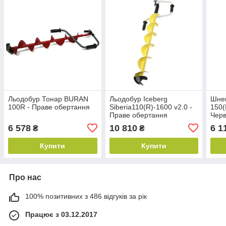
Льодобур Тонар BURAN
Льодобур Iceberg
Шнек
100R - Праве обертання
Siberia110(R)-1600 v2.0 -
150(
Праве обертання
Черв
Прав
6 578
10 810
6 1
₴
₴
шур
Купити
Купити
Про нас
100% позитивних з 486 відгуків за рік
Працює з 03.12.2017