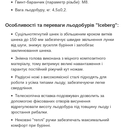
Гвинт-баранчик (параметр різьби): М8.
Вага льодобуру, кг: 4,5±0,2.
Особливості та переваги льодобурів "Iceberg":
Суцільнотягнутий шнек із збільшеним кроком витків
шнека до 150 мм забезпечує швидке звільнення лунки
від шуги, знижує зусилля буріння і запобігає
заклинювання шнека.
Знімна голова виконана з міцного композитного
матеріалу, тому витримує великі навантаження і
гарантує постійний ріжучий кут ножам.
Радіусні ножі з високоякісної сталі підходять для
роботи з усіма типами льоду, забезпечуючи легке
свердління.
Телескопічна вставка-подовжувач дозволить за
допомогою фіксованих отворів висунення
відрегулювати висоту льодобура під товщину льоду і
зростання рибалки.
Нековзні "теплі" ручки забезпечать максимальний
комфорт при бурінні.