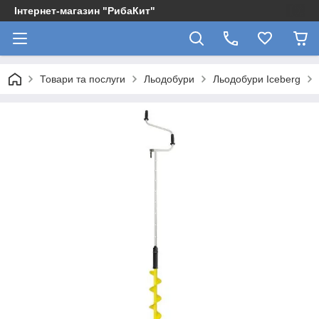
Інтернет-магазин "РибаКит"
Товари та послуги
Льодобури
Льодобури Iceberg