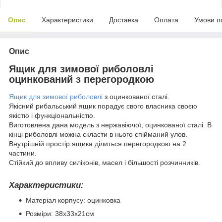
Опис
Характеристики
Доставка
Оплата
Умови п
Опис
Ящик для зимової риболовлі
оцинкований з перегородкою
Ящик для зимової риболовлі
з оцинкованої сталі.
Якісний рибальський ящик порадує свого власника своєю
якістю і функціональністю.
Виготовлена дана модель з нержавіючої, оцинкованої сталі. В
кінці риболовлі можна скласти в нього спійманий улов.
Внутрішній простір ящика ділиться перегородкою на 2
частини.
Стійкий до впливу силіконів, масел і більшості розчинників.
Характеристики:
Матеріал корпусу: оцинковка
Розміри: 38х33х21см