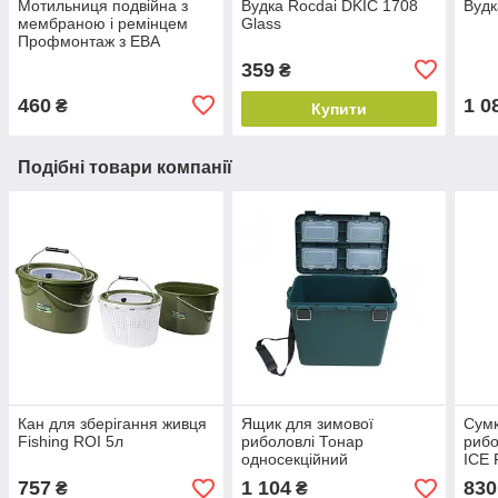
Мотильниця подвійна з
Вудка Rocdai DKIC 1708
Вудк
мембраною і ремінцем
Glass
Профмонтаж з ЕВА
359
₴
460
1 0
₴
Купити
Подібні товари компанії
Кан для зберігання живця
Ящик для зимової
Сумк
Fishing ROI 5л
риболовлі Тонар
рибо
односекційний
ICE 
30x
757
1 104
830
₴
₴