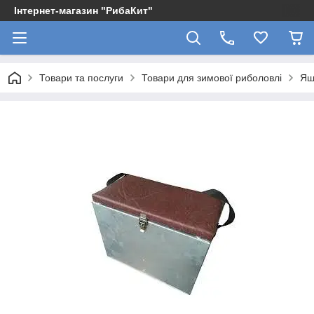
Інтернет-магазин "РибаКит"
Товари та послуги
Товари для зимової риболовлі
Ящ