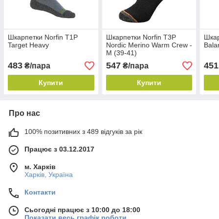
Шкарпетки Norfin T1P
Шкарпетки Norfin T3P
Шкар
Target Heavy
Nordic Merino Warm Crew -
Bala
М (39-41)
483
547
451
₴/пара
₴/пара
Купити
Купити
Про нас
100% позитивних з 489 відгуків за рік
Працює з 03.12.2017
м. Харків
Харків, Україна
Контакти
Сьогодні працює з 10:00 до 18:00
Показати весь графік роботи