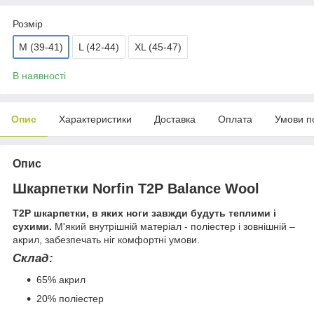
Розмір
M (39-41)
L (42-44)
XL (45-47)
В наявності
Опис
Характеристики
Доставка
Оплата
Умови п
Опис
Шкарпетки Norfin T2P Balance Wool
T2P шкарпетки, в яких ноги завжди будуть теплими і
сухими.
М'який внутрішній матеріал - поліестер і зовнішній –
акрил, забезпечать ніг комфортні умови.
Склад:
65% акрил
20% поліестер