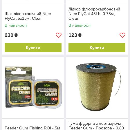
Лідкор флюорокарбоновий
Шок лідер конічний Ntec
Ntec FlyCat 45Lb, 0.75м,
FlyCat 5х15м, Clear
Clear
В наявності
В наявності
230
123
₴
₴
Купити
Купити
Гума фідерна амортизуюча
Feeder Gum Fishing ROI - 5м
Feeder Gum - Прозора - 0,80