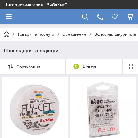
Інтернет-магазин "РибаКит"
Товари та послуги
Оснащення
Волосінь, шнури плет
Шок лідери та лідкори
Сортування
0
Фільтри