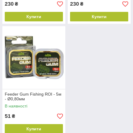
230
230
₴
₴
Купити
Купити
Feeder Gum Fishing ROI - 5м
- Ø0,80мм
В наявності
51
₴
Купити