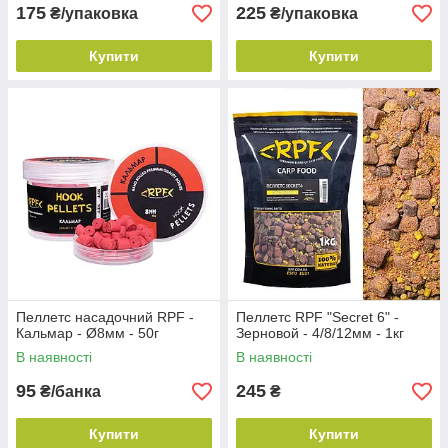
175
225
₴/упаковка
₴/упаковка
Купити
Купити
Пеллетс насадочний RPF -
Пеллетс RPF "Secret 6" -
Кальмар - Ø8мм - 50г
Зерновой - 4/8/12мм - 1кг
В наявності
В наявності
95
245
₴/банка
₴
Купити
Купити