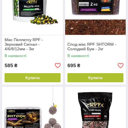
Мікс Пеллетсу RPF -
Зерновий Сигнал -
Спод-мікс RPF SHTORM -
4/6/8/12мм - 3кг
Солодкий Бум - 2кг
В наявності
В наявності
585
695
₴
₴
Купити
Купити