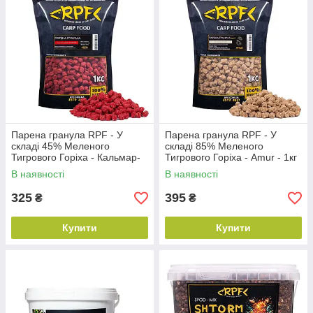
Парена гранула RPF - У
Парена гранула RPF - У
складі 45% Меленого
складі 85% Меленого
Тигрового Горіха - Кальмар-
Тигрового Горіха - Amur - 1кг
Полуниця - 1кг
В наявності
В наявності
325
395
₴
₴
Купити
Купити