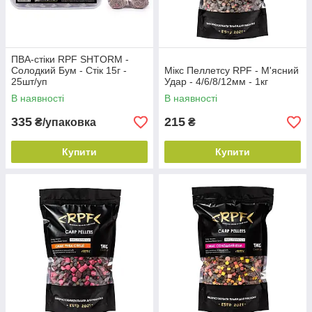
ПВА-стіки RPF SHTORM -
Солодкий Бум - Стік 15г -
Мікс Пеллетсу RPF - М'ясний
25шт/уп
Удар - 4/6/8/12мм - 1кг
В наявності
В наявності
335
215
₴/упаковка
₴
Купити
Купити