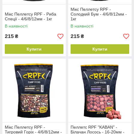
Мікс Пеллетсу RPF -
Мікс Пеллетсу RPF - Риба
Солодкий Бум - 4/6/8/12мм -
Спеції - 4/6/8/12мм - 1кг
1кг
В наявності
В наявності
215
215
₴
₴
Купити
Купити
Мікс Пеллетсу RPF -
Пеллетс RPF "KABAN" -
Тигровий Горіх - 4/6/8/12мм -
Білачан Лосось - 16-20мм -