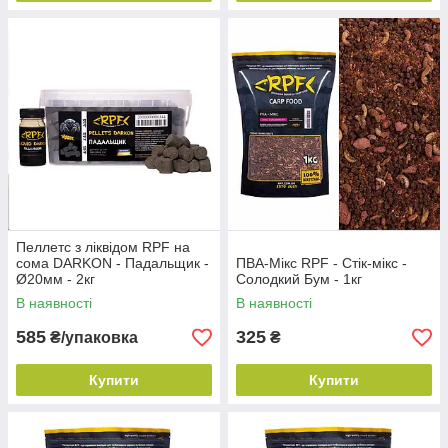
Пеллетс з ліквідом RPF на
сома DARKON - Падальщик -
ПВА-Мікс RPF - Стік-мікс -
Ø20мм - 2кг
Солодкий Бум - 1кг
В наявності
В наявності
585
325
₴/упаковка
₴
Купити
Купити