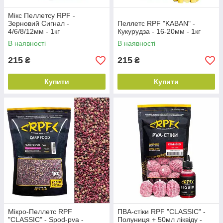
Мікс Пеллетсу RPF -
Зерновий Сигнал -
Пеллетс RPF "KABAN" -
4/6/8/12мм - 1кг
Кукурудза - 16-20мм - 1кг
В наявності
В наявності
215
215
₴
₴
Купити
Купити
Мікро-Пеллетс RPF
ПВА-стіки RPF "CLASSIC" -
"CLASSIC" - Spod-pva -
Полуниця + 50мл ліквіду -