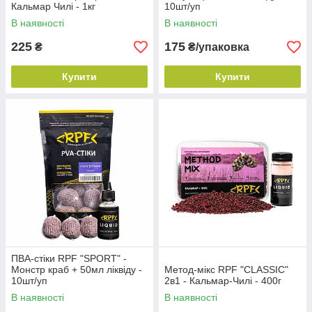
Кальмар Чилі - 1кг
10шт/уп
В наявності
В наявності
225
175
₴
₴/упаковка
Купити
Купити
ПВА-стіки RPF "SPORT" -
Монстр краб + 50мл ліквіду -
Метод-мікс RPF "CLASSIC"
10шт/уп
2в1 - Кальмар-Чилі - 400г
В наявності
В наявності