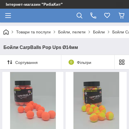
Інтернет-магазин "РибаКит"
Товари та послуги
Бойли, пелети
Бойли
Бойли Ca
Бойли CarpBalls Pop Ups Ø14мм
Сортування
0
Фільтри